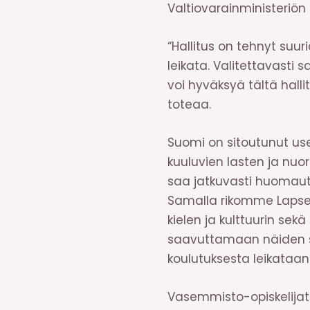
Valtiovarainministeriön
“Hallitus on tehnyt suur
leikata. Valitettavasti 
voi hyväksyä tältä hall
toteaa.
Suomi on sitoutunut use
kuuluvien lasten ja nu
saa jatkuvasti huomaut
Samalla rikomme Lapse
kielen ja kulttuurin sek
saavuttamaan näiden so
koulutuksesta leikataan
Vasemmisto-opiskelijat