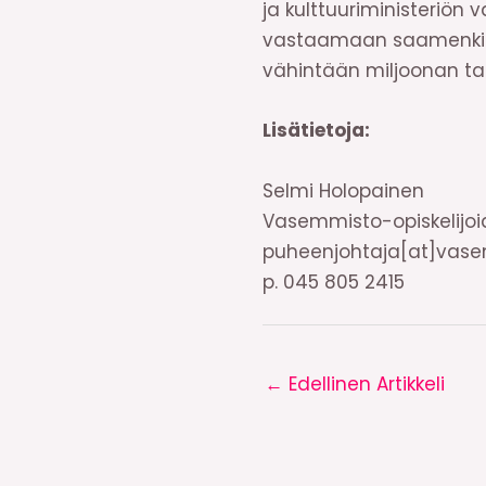
ja kulttuuriministeriön 
vastaamaan saamenkieli
vähintään miljoonan tas
Lisätietoja:
Selmi Holopainen
Vasemmisto-opiskelijo
puheenjohtaja[at]vasem
p. 045 805 2415
←
Edellinen Artikkeli