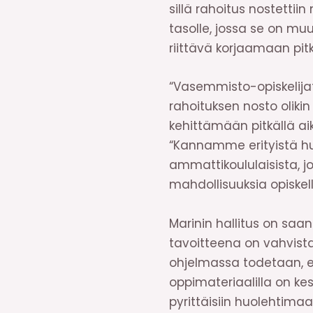
sillä rahoitus nostettii
tasolle, jossa se on muu
riittävä korjaamaan pit
“Vasemmisto-opiskelijat
rahoituksen nosto olikin
kehittämään pitkällä aik
“Kannamme erityistä huo
ammattikoululaisista, j
mahdollisuuksia opiske
Marinin hallitus on saan
tavoitteena on vahvist
ohjelmassa todetaan, et
oppimateriaalilla on k
pyrittäisiin huolehtima