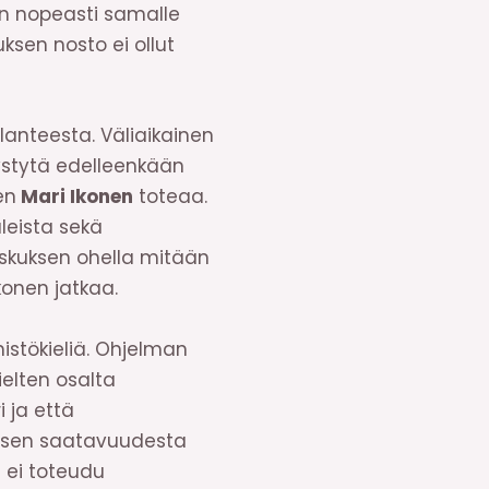
kin nopeasti samalle
ksen nosto ei ollut
lanteesta. Väliaikainen
pystytä edelleenkään
en
Mari Ikonen
toteaa.
leista sekä
eskuksen ohella mitään
konen jatkaa.
mistökieliä. Ohjelman
elten osalta
 ja että
sä sen saatavuudesta
 ei toteudu