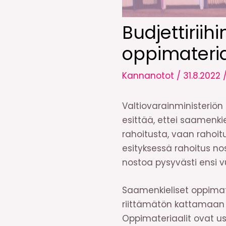
Budjettiriih
oppimateria
Kannanotot
/
31.8.2022
Valtiovarainministeriön
esittää, ettei saamenki
rahoitusta, vaan rahoitu
esityksessä rahoitus no
nostoa pysyvästi ensi 
Saamenkieliset oppimate
riittämätön kattamaan a
Oppimateriaalit ovat use