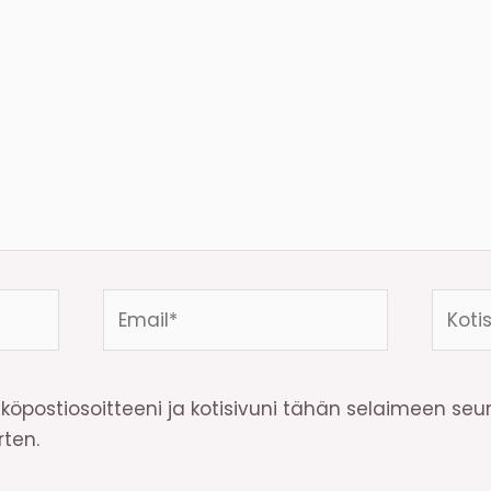
Email*
Kotisi
osoite
köpostiosoitteeni ja kotisivuni tähän selaimeen se
ten.