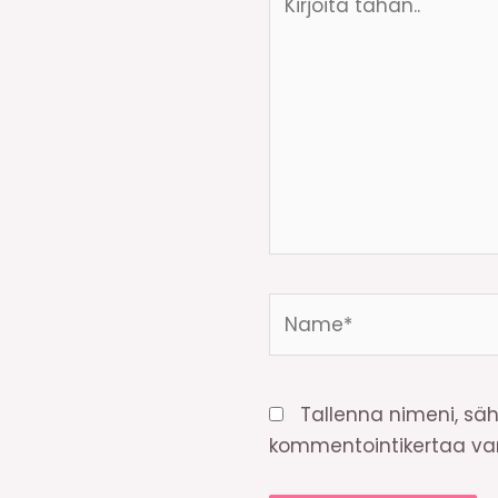
tähän..
Name*
Tallenna nimeni, säh
kommentointikertaa var