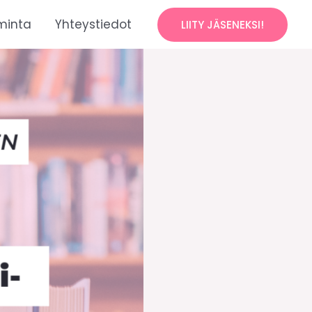
minta
Yhteystiedot
LIITY JÄSENEKSI!