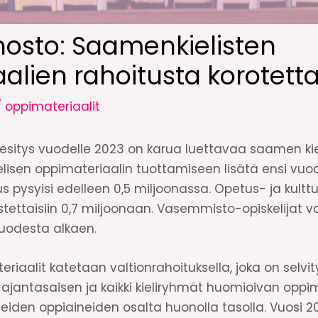
inosto: Saamenkielisten
alien rahoitusta korotett
/
oppimateriaalit
 esitys vuodelle 2023 on karua luettavaa saamen kiel
elisen oppimateriaalin tuottamiseen lisätä ensi vuo
s pysyisi edelleen 0,5 miljoonassa. Opetus- ja kulttu
stettaisiin 0,7 miljoonaan. Vasemmisto-opiskelijat v
vuodesta alkaen.
riaalit katetaan valtionrahoituksella, joka on selvi
jantasaisen ja kaikki kieliryhmät huomioivan oppim
iden oppiaineiden osalta huonolla tasolla. Vuosi 202