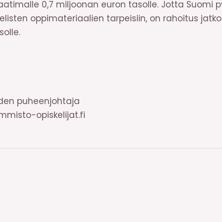
vaatimalle 0,7 miljoonan euron tasolle. Jotta Suomi p
sten oppimateriaalien tarpeisiin, on rahoitus jatk
olle.
iden puheenjohtaja
misto-opiskelijat.fi