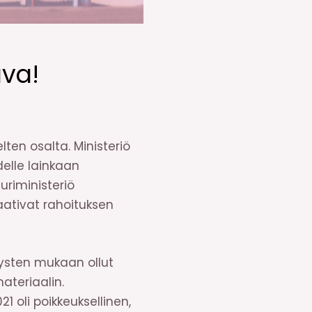
ava!
ten osalta. Ministeriö
delle lainkaan
uriministeriö
aativat rahoituksen
tysten mukaan ollut
ateriaalin.
1 oli poikkeuksellinen,