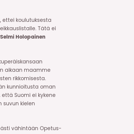
, ettei koulutuksesta
ikkauslistalle. Tätä ei
Selmi Holopainen
alkuperäiskansaan
amaan aikaan maamme
sten rikkomisesta.
än kunnioitusta oman
, että Suomi ei kykene
n suvun kielen
västi vähintään Opetus-