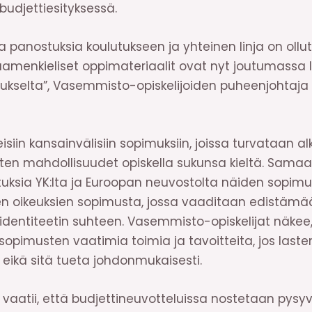
 budjettiesityksessä.
ia panostuksia koulutukseen ja yhteinen linja on ollut
saamenkieliset oppimateriaalit ovat nyt joutumassa le
itukselta”, Vasemmisto-opiskelijoiden puheenjohtaja
isiin kansainvälisiin sopimuksiin, joissa turvataan 
orten mahdollisuudet opiskella sukunsa kieltä. S
uksia YK:lta ja Euroopan neuvostolta näiden sopimu
n oikeuksien sopimusta, jossa vaaditaan edistämä
ä identiteetin suhteen. Vasemmisto-opiskelijat näkee
pimusten vaatimia toimia ja tavoitteita, jos laste
 eikä sitä tueta johdonmukaisesti.
 vaatii, että budjettineuvotteluissa nostetaan pysy