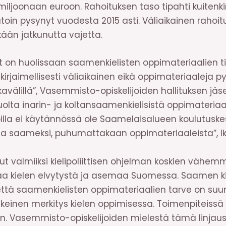
n miljoonaan euroon. Rahoituksen taso tipahti kuiten
toin pysynyt vuodesta 2015 asti. Väliaikainen rahoitu
kään jatkunutta vajetta.
 on huolissaan saamenkielisten oppimateriaalien ti
 kirjaimellisesti väliaikainen eikä oppimateriaaleja 
avälillä”, Vasemmisto-opiskelijoiden hallituksen jäs
lta inarin- ja koltansaamenkielisistä oppimateriaa
oilla ei käytännössä ole Saamelaisalueen koulutusk
lla saameksi, puhumattakaan oppimateriaaleista”, I
ut valmiiksi kielipoliittisen ohjelman koskien vähem
aa kielen elvytystä ja asemaa Suomessa. Saamen ki
tä saamenkielisten oppimateriaalien tarve on suuri
eskeinen merkitys kielen oppimisessa. Toimenpiteis
an. Vasemmisto-opiskelijoiden mielestä tämä linjaus