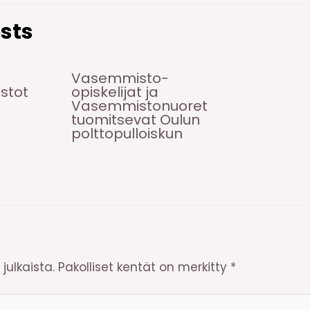
sts
Vasemmisto-
istot
opiskelijat ja
Vasemmistonuoret
tuomitsevat Oulun
polttopulloiskun
julkaista.
Pakolliset kentät on merkitty
*