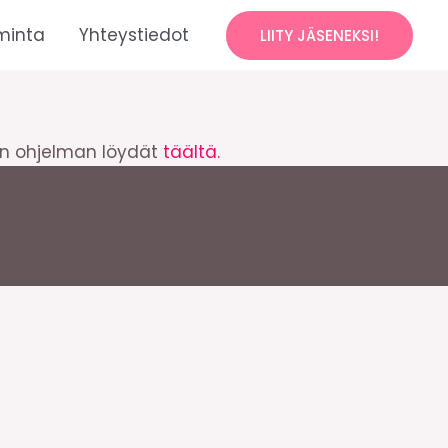
minta
Yhteystiedot
LIITY JÄSENEKSI!
sen ohjelman löydät
täältä.