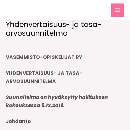
Siirry
sisältöön
MAI
Yhdenvertaisuus- ja tasa-
MEN
arvosuunnitelma
VASEMMISTO-OPISKELIJAT RY
YHDENVERTAISUUS- JA TASA-
ARVOSUUNNITELMA
Suunnitelma on hyväksytty hallituksen
kokouksessa 5.12.2019.
Johdanto