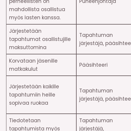
perheellisten on
Puheenjohtaja
mahdollista osallistua
myös lasten kanssa.
Järjestetään
Tapahtuman
tapahtumat osallistujille
järjestäjä, pääsihtee
maksuttomina
Korvataan jäsenille
Pääsihteeri
matkakulut
Järjestetään kaikille
Tapahtuman
tapahtumiin heille
järjestäjä, pääsihtee
sopivaa ruokaa
Tiedotetaan
Tapahtuman
tapahtumista myös
järjestäjä,