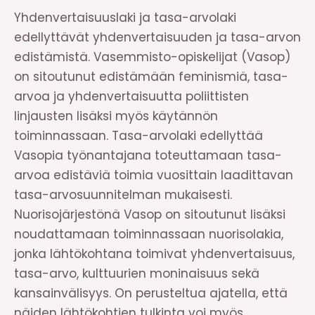
Yhdenvertaisuuslaki ja tasa-arvolaki
edellyttävät yhdenvertaisuuden ja tasa-arvon
edistämistä. Vasemmisto-opiskelijat (Vasop)
on sitoutunut edistämään feminismiä, tasa-
arvoa ja yhdenvertaisuutta poliittisten
linjausten lisäksi myös käytännön
toiminnassaan. Tasa-arvolaki edellyttää
Vasopia työnantajana toteuttamaan tasa-
arvoa edistäviä toimia vuosittain laadittavan
tasa-arvosuunnitelman mukaisesti.
Nuorisojärjestönä Vasop on sitoutunut lisäksi
noudattamaan toiminnassaan nuorisolakia,
jonka lähtökohtana toimivat yhdenvertaisuus,
tasa-arvo, kulttuurien moninaisuus sekä
kansainvälisyys. On perusteltua ajatella, että
näiden lähtökohtien tulkinta voi myös