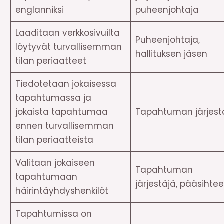
englanniksi
puheenjohtaja
Laaditaan verkkosivuilta
Puheenjohtaja,
löytyvät turvallisemman
hallituksen jäsen
tilan periaatteet
Tiedotetaan jokaisessa
tapahtumassa ja
jokaista tapahtumaa
Tapahtuman järjest
ennen turvallisemman
tilan periaatteista
Valitaan jokaiseen
Tapahtuman
tapahtumaan
järjestäjä, pääsihtee
häirintäyhdyshenkilöt
Tapahtumissa on