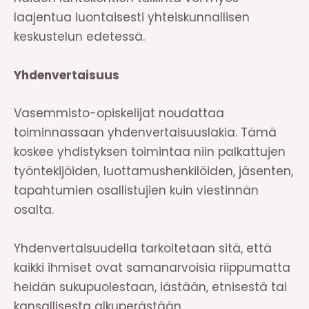
laajentua luontaisesti yhteiskunnallisen
keskustelun edetessä.
Yhdenvertaisuus
Vasemmisto-opiskelijat noudattaa
toiminnassaan yhdenvertaisuuslakia. Tämä
koskee yhdistyksen toimintaa niin palkattujen
työntekijöiden, luottamushenkilöiden, jäsenten,
tapahtumien osallistujien kuin viestinnän
osalta.
Yhdenvertaisuudella tarkoitetaan sitä, että
kaikki ihmiset ovat samanarvoisia riippumatta
heidän sukupuolestaan, iästään, etnisestä tai
kansallisesta alkuperästään,