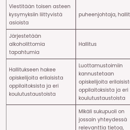
Viestitään toisen asteen
kysymyksiin liittyvistä
puheenjohtaja, halli
asioista
Järjestetään
alkoholittomia
Hallitus
tapahtumia
Luottamustoimiin
Hallitukseen hakee
kannustetaan
opiskelijoita erilaisista
opiskelijoita erilaisis
oppilaitoksista ja eri
oppilaitoksista ja eri
koulutustaustoista
koulutustaustoista
Mikäli sukupuoli on
jossain yhteydessä
relevanttia tietoa,