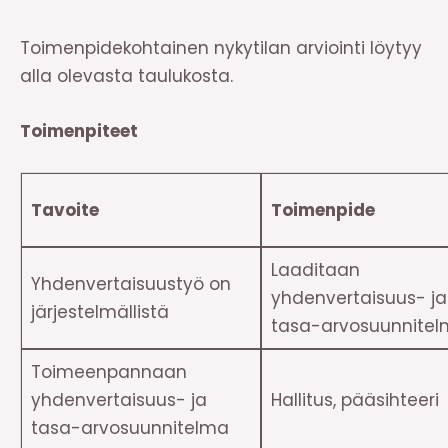
Toimenpidekohtainen nykytilan arviointi löytyy
alla olevasta taulukosta.
Toimenpiteet
Tavoite
Toimenpide
Laaditaan
Yhdenvertaisuustyö on
yhdenvertaisuus- ja
järjestelmällistä
tasa-arvosuunnite
Toimeenpannaan
yhdenvertaisuus- ja
Hallitus, pääsihteeri
tasa-arvosuunnitelma