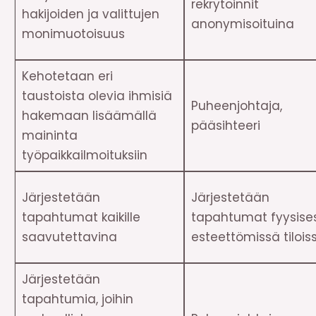
rekrytoinnit
hakijoiden ja valittujen
anonymisoituina
monimuotoisuus
Kehotetaan eri
taustoista olevia ihmisiä
Puheenjohtaja,
hakemaan lisäämällä
pääsihteeri
maininta
työpaikkailmoituksiin
Järjestetään
Järjestetään
tapahtumat kaikille
tapahtumat fyysises
saavutettavina
esteettömissä tilois
Järjestetään
tapahtumia, joihin