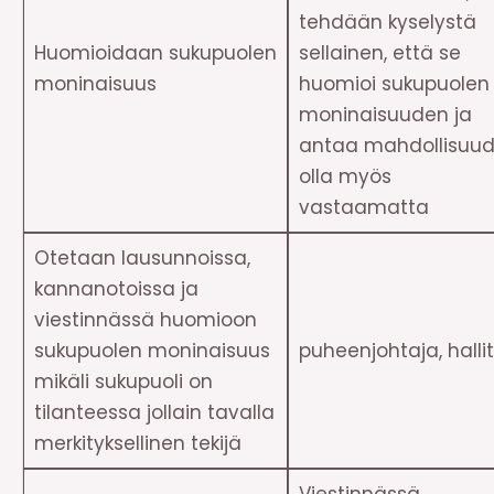
tehdään kyselystä
Huomioidaan sukupuolen
sellainen, että se
moninaisuus
huomioi sukupuolen
moninaisuuden ja
antaa mahdollisuu
olla myös
vastaamatta
Otetaan lausunnoissa,
kannanotoissa ja
viestinnässä huomioon
sukupuolen moninaisuus
puheenjohtaja, halli
mikäli sukupuoli on
tilanteessa jollain tavalla
merkityksellinen tekijä