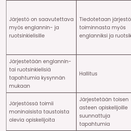
Järjestö on saavutettava
Tiedotetaan järjest
myös englannin- ja
toiminnasta myös
ruotsinkielisille
englanniksi ja ruotsik
Järjestetään englannin-
tai ruotsinkielisiä
Hallitus
tapahtumia kysynnän
mukaan
Järjestetään toisen
Järjestössä toimii
asteen opiskelijoille
moninaisista taustoista
suunnattuja
olevia opiskelijoita
tapahtumia