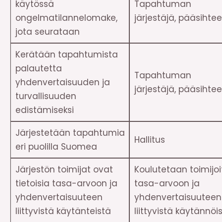
käytössä
Tapahtuman
ongelmatilannelomake,
järjestäjä, pääsihtee
jota seurataan
Kerätään tapahtumista
palautetta
Tapahtuman
yhdenvertaisuuden ja
järjestäjä, pääsihtee
turvallisuuden
edistämiseksi
Järjestetään tapahtumia
Hallitus
eri puolilla Suomea
Järjestön toimijat ovat
Koulutetaan toimijoi
tietoisia tasa-arvoon ja
tasa-arvoon ja
yhdenvertaisuuteen
yhdenvertaisuuteen
liittyvistä käytänteistä
liittyvistä käytännöi