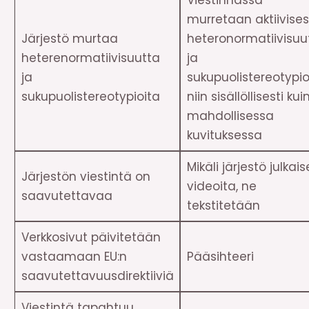
Viestinnässä
murretaan aktiivises
Järjestö murtaa
heteronormatiivisuu
heterenormatiivisuutta
ja
ja
sukupuolistereotypio
sukupuolistereotypioita
niin sisällöllisesti kui
mahdollisessa
kuvituksessa
Mikäli järjestö julkai
Järjestön viestintä on
videoita, ne
saavutettavaa
tekstitetään
Verkkosivut päivitetään
vastaamaan EU:n
Pääsihteeri
saavutettavuusdirektiiviä
Viestintä tapahtuu