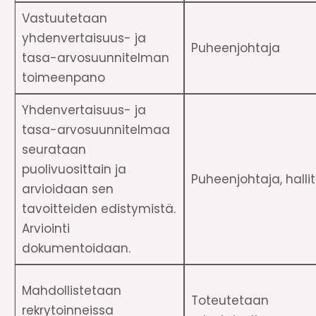
Vastuutetaan
yhdenvertaisuus- ja
Puheenjohtaja
tasa-arvosuunnitelman
toimeenpano
Yhdenvertaisuus- ja
tasa-arvosuunnitelmaa
seurataan
puolivuosittain ja
Puheenjohtaja, halli
arvioidaan sen
tavoitteiden edistymistä.
Arviointi
dokumentoidaan.
Mahdollistetaan
Toteutetaan
rekrytoinneissa