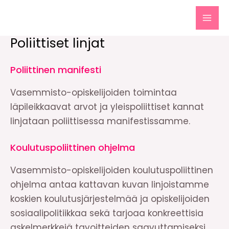
Siirry
sisältöön
MAI
Poliittiset linjat
MEN
Poliittinen manifesti
Vasemmisto-opiskelijoiden toimintaa
läpileikkaavat arvot ja yleispoliittiset kannat
linjataan poliittisessa manifestissamme.
Koulutuspoliittinen ohjelma
Vasemmisto-opiskelijoiden koulutuspoliittinen
ohjelma antaa kattavan kuvan linjoistamme
koskien koulutusjärjestelmää ja opiskelijoiden
sosiaalipolitiikkaa sekä tarjoaa konkreettisia
askelmerkkejä tavoitteiden saavuttamiseksi.