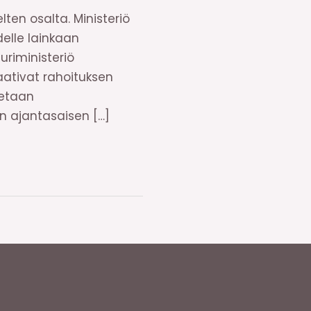
ten osalta. Ministeriö
delle lainkaan
uriministeriö
aativat rahoituksen
tetaan
an ajantasaisen […]