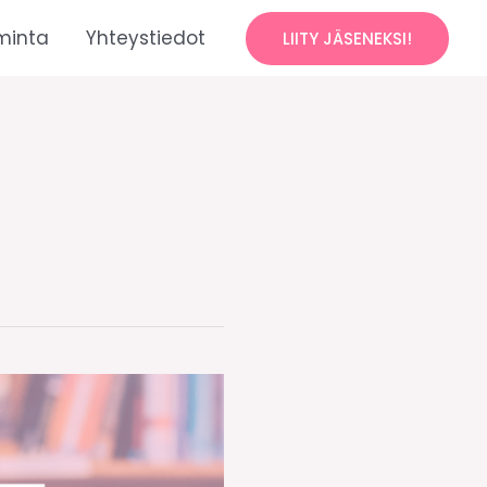
minta
Yhteystiedot
LIITY JÄSENEKSI!