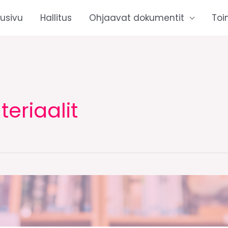
tusivu
Hallitus
Ohjaavat dokumentit
Toi
eriaalit