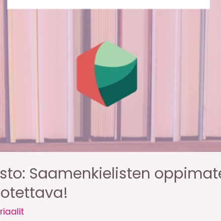
nosto: Saamenkielisten oppimat
rotettava!
iaalit