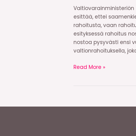
Valtiovarainministeriön
esittää, ettei saamenki
rahoitusta, vaan rahoitu
esityksessä rahoitus no
nostoa pysyvästi ensi 
valtionrahoituksella, j
Budjettiriihinosto:
Read More »
Saamenkielisten
oppimateriaalien
rahoitusta
korotettava!