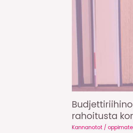
Budjettiriihi
rahoitusta ko
Kannanotot
/
oppimater