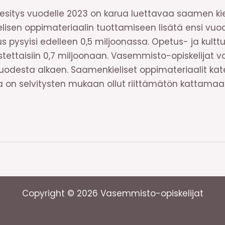
 esitys vuodelle 2023 on karua luettavaa saamen kiel
elisen oppimateriaalin tuottamiseen lisätä ensi vuo
s pysyisi edelleen 0,5 miljoonassa. Opetus- ja kulttu
stettaisiin 0,7 miljoonaan. Vasemmisto-opiskelijat v
vuodesta alkaen. Saamenkieliset oppimateriaalit ka
oka on selvitysten mukaan ollut riittämätön kattama
Copyright © 2026 Vasemmisto-opiskelijat