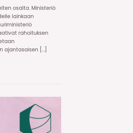
ten osalta. Ministeriö
delle lainkaan
uriministeriö
aativat rahoituksen
tetaan
an ajantasaisen […]