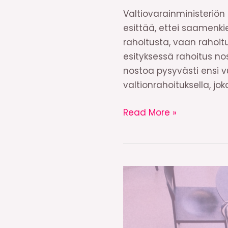
Valtiovarainministeriön
esittää, ettei saamenki
rahoitusta, vaan rahoitu
esityksessä rahoitus no
nostoa pysyvästi ensi 
valtionrahoituksella, j
Budjettiriihinosto:
Read More »
Saamenkielisten
oppimateriaalien
rahoitusta
korotettava!