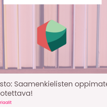
nosto: Saamenkielisten oppimat
rotettava!
iaalit