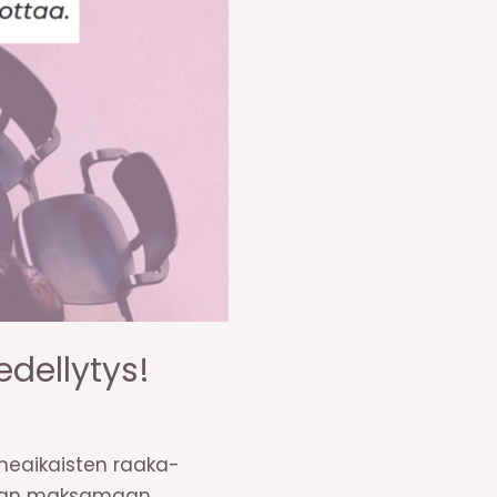
edellytys!
imeaikaisten raaka-
Kelan maksamaan