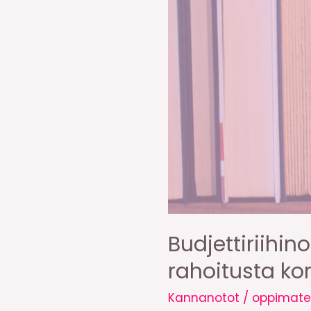
Budjettiriihi
rahoitusta ko
Kannanotot
/
oppimater