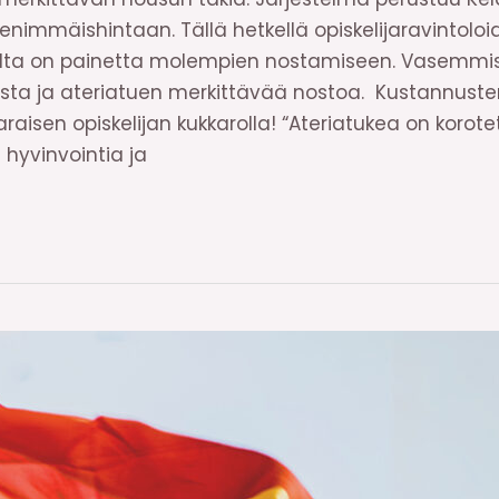
enimmäishintaan. Tällä hetkellä opiskelijaravintoloi
ta on painetta molempien nostamiseen. Vasemmisto
sta ja ateriatuen merkittävää nostoa. Kustannust
raisen opiskelijan kukkarolla! “Ateriatukea on kor
n hyvinvointia ja