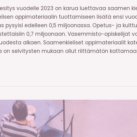
 esitys vuodelle 2023 on karua luettavaa saamen kiel
elisen oppimateriaalin tuottamiseen lisätä ensi vuo
s pysyisi edelleen 0,5 miljoonassa. Opetus- ja kulttu
stettaisiin 0,7 miljoonaan. Vasemmisto-opiskelijat v
vuodesta alkaen. Saamenkieliset oppimateriaalit ka
oka on selvitysten mukaan ollut riittämätön kattama