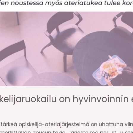
kelijaruokailu on hyvinvoinnin 
le tärkeä opiskelija-ateriajärjestelmä on uhattuna vi
 merkittävän nousun takia. Järjestelmä perustuu 