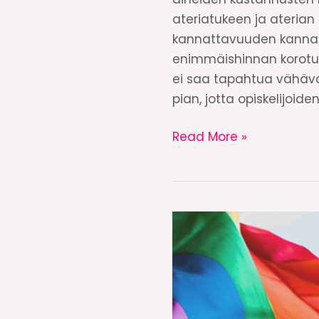
ateriatukeen ja aterian 
kannattavuuden kannal
enimmäishinnan korotu
ei saa tapahtua vähäva
pian, jotta opiskelijoide
Edullinen
Read More »
opiskelijaruokailu
on
hyvinvoinnin
edellytys!