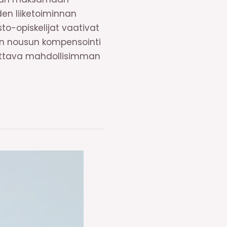
den liiketoiminnan
-opiskelijat vaativat
en nousun kompensointi
otettava mahdollisimman