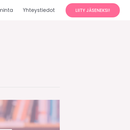
minta
Yhteystiedot
LIITY JÄSENEKSI!