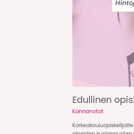
Edullinen opis
Kannanotot
Korkeakouluopiskelijoil
aineiden kustannusten