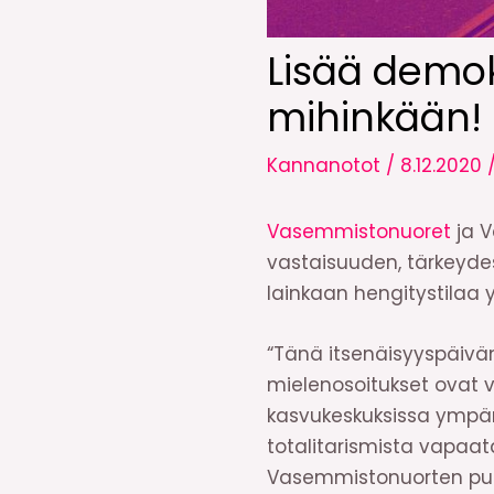
Lisää demokr
mihinkään!
Kannanotot
/
8.12.2020
Vasemmistonuoret
ja V
vastaisuuden, tärkeydest
lainkaan hengitystilaa
“Tänä itsenäisyyspäivä
mielenosoitukset ovat v
kasvukeskuksissa ympär
totalitarismista vapaat
Vasemmistonuorten puh