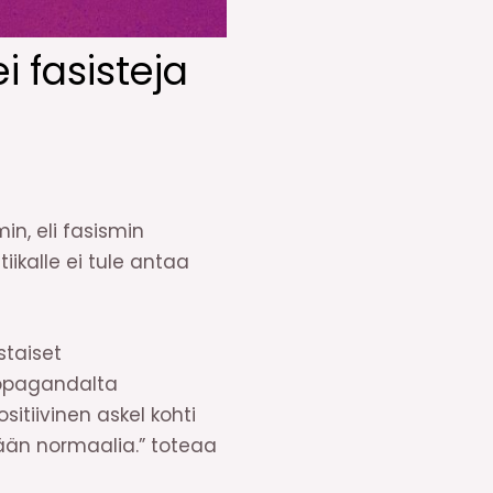
i fasisteja
n, eli fasismin
iikalle ei tule antaa
staiset
ropagandalta
tiivinen askel kohti
tään normaalia.” toteaa