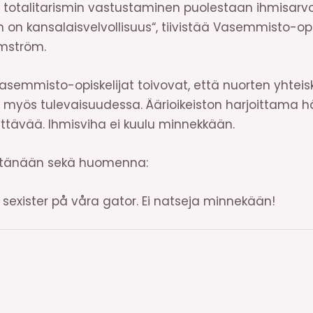
a totalitarismin vastustaminen puolestaan ihmisarv
on kansalaisvelvollisuus“, tiivistää Vasemmisto-opi
mström.
semmisto-opiskelijat toivovat, että nuorten yhteis
yös tulevaisuudessa. Äärioikeiston harjoittama häi
ttävää. Ihmisviha ei kuulu minnekkään.
, tänään sekä huomenna:
/ sexister på våra gator. Ei natseja minnekään!