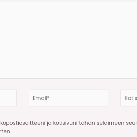
Email*
Kotisi
osoite
köpostiosoitteeni ja kotisivuni tähän selaimeen se
ten.