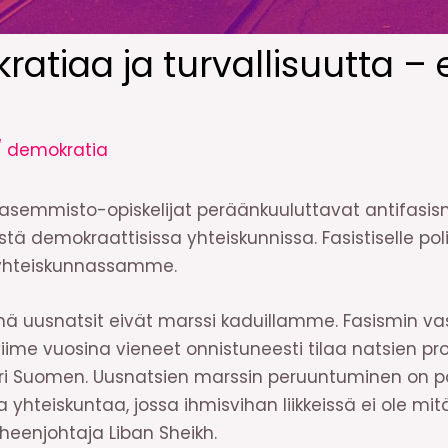
atiaa ja turvallisuutta – e
/
demokratia
asemmisto-opiskelijat peräänkuuluttavat antifasismi
ä demokraattisissa yhteiskunnissa. Fasistiselle polit
 yhteiskunnassamme.
nä uusnatsit eivät marssi kaduillamme. Fasismin va
iime vuosina vieneet onnistuneesti tilaa natsien p
i Suomen. Uusnatsien marssin peruuntuminen on posi
a yhteiskuntaa, jossa ihmisvihan liikkeissä ei ole mi
eenjohtaja Liban Sheikh.