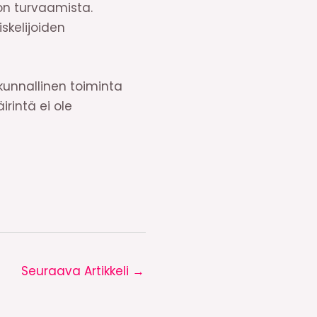
on turvaamista.
skelijoiden
kunnallinen toiminta
rintä ei ole
Seuraava Artikkeli
→