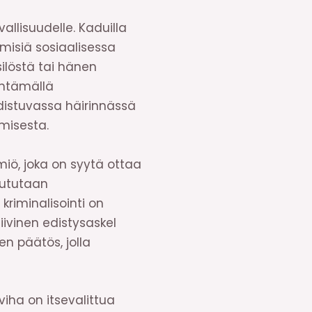
allisuudelle. Kaduilla
hmisiä sosiaalisessa
ilöstä tai hänen
dyntämällä
hdistuvassa häirinnässä
amisesta.
iö, joka on syytä ottaa
puututaan
kriminalisointi on
tiivinen edistysaskel
n päätös, jolla
viha on itsevalittua