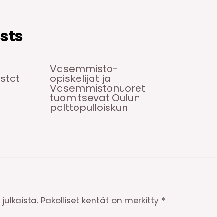
sts
Vasemmisto-
istot
opiskelijat ja
Vasemmistonuoret
tuomitsevat Oulun
polttopulloiskun
julkaista.
Pakolliset kentät on merkitty
*