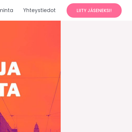
minta
Yhteystiedot
LIITY JÄSENEKSI!