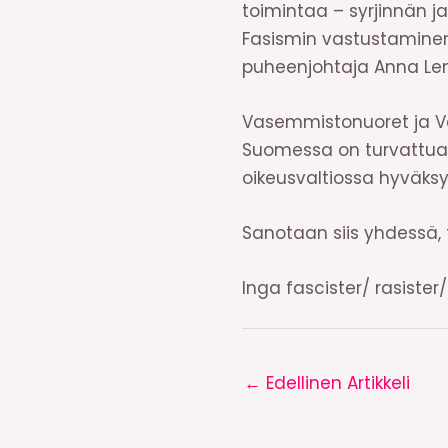
toimintaa – syrjinnän j
Fasismin vastustaminen 
puheenjohtaja Anna Le
Vasemmistonuoret ja Va
Suomessa on turvattua m
oikeusvaltiossa hyväksy
Sanotaan siis yhdessä
Inga fascister/ rasister
←
Edellinen Artikkeli