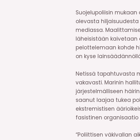
Suojelupoliisin mukaan ä
olevasta hiljaisuudesta
mediassa. Maalittamisel
läheisistään kaivetaan e
pelottelemaan kohde hilj
on kyse lainsäädännöllä
Netissä tapahtuvasta m
vakavasti. Marinin hall
järjestelmälliseen häir
saanut laajaa tukea polii
ekstremistisen äärioike
fasistinen organisaatio 
“Poliittisen väkivallan