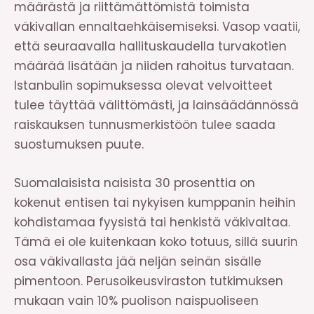
määrästä ja riittämättömistä toimista
väkivallan ennaltaehkäisemiseksi. Vasop vaatii,
että seuraavalla hallituskaudella turvakotien
määrää lisätään ja niiden rahoitus turvataan.
Istanbulin sopimuksessa olevat velvoitteet
tulee täyttää välittömästi, ja lainsäädännössä
raiskauksen tunnusmerkistöön tulee saada
suostumuksen puute.
Suomalaisista naisista 30 prosenttia on
kokenut entisen tai nykyisen kumppanin heihin
kohdistamaa fyysistä tai henkistä väkivaltaa.
Tämä ei ole kuitenkaan koko totuus, sillä suurin
osa väkivallasta jää neljän seinän sisälle
pimentoon. Perusoikeusviraston tutkimuksen
mukaan vain 10% puolison naispuoliseen