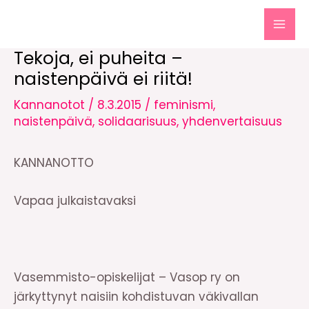
Siirry
sisältöön
MAI
Tekoja, ei puheita –
MEN
naistenpäivä ei riitä!
Kannanotot
/
8.3.2015
/
feminismi
,
naistenpäivä
,
solidaarisuus
,
yhdenvertaisuus
KANNANOTTO
Vapaa julkaistavaksi
Vasemmisto-opiskelijat – Vasop ry on
järkyttynyt naisiin kohdistuvan väkivallan