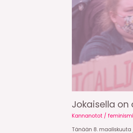
Jokaisella on
Kannanotot
/
feminism
Tänään 8. maaliskuuta j