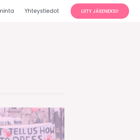
minta
Yhteystiedot
LIITY JÄSENEKSI!