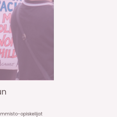
un
emmisto-opiskelijat