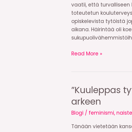
vaatii, että turvallis
toteutetun kouluterveysk
opiskelevista tytöistä 
aikana. Häirintää oli koe
sukupuolivähemmistöihi
Jokaisella
Read More »
on
oikeus
turvalliseen
koulupolkuun
”Kuuleppas ty
arkeen
Blogi
/
feminismi
,
naist
Tänään vietetään kansai