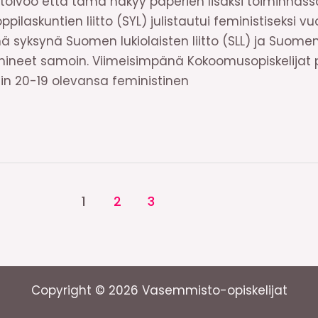
 toivoo että tämä näkyy paperien lisäksi toiminnassa
ppilaskuntien liitto (SYL) julistautui feministiseksi vu
nä syksynä Suomen lukiolaisten liitto (SLL) ja Suome
oimineet samoin. Viimeisimpänä Kokoomusopiskelijat
in 20-19 olevansa feministinen
1
2
3
Copyright © 2026 Vasemmisto-opiskelijat