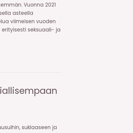
 enemmän. Vuonna 2021
sella asteella
telua viimeisen vuoden
 erityisesti seksuaali- ja
siallisempaan
usuihin, suklaaseen ja