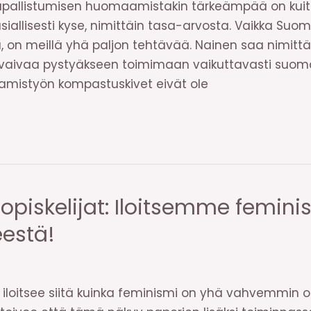
aupallistumisen huomaamistakin tärkeämpää on kuite
siallisesti kyse, nimittäin tasa-arvosta. Vaikka Su
 on meillä yhä paljon tehtävää. Nainen saa nimitt
ivaa pystyäkseen toimimaan vaikuttavasti suom
tamistyön kompastuskivet eivät ole
iskelijat: Iloitsemme feminis
eestä!
i
iloitsee siitä kuinka feminismi on yhä vahvemmin opi