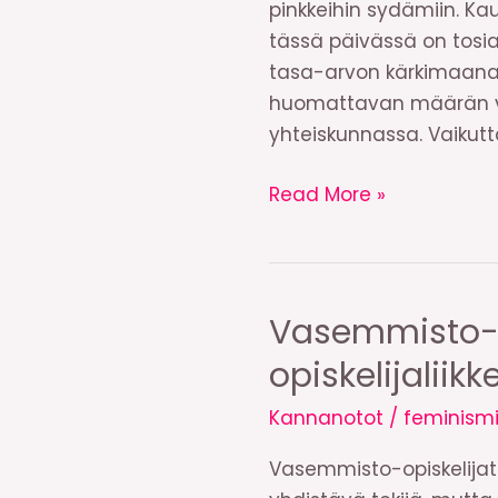
pinkkeihin sydämiin. K
tässä päivässä on tosia
tasa-arvon kärkimaana,
huomattavan määrän va
yhteiskunnassa. Vaikut
”Kuuleppas
Read More »
tyttö”
–
naisvaikuttajan
vinkit
Vasemmisto-op
asiallisempaan
opiskelijaliikk
arkeen
Kannanotot
/
feminism
Vasemmisto-opiskelijat 