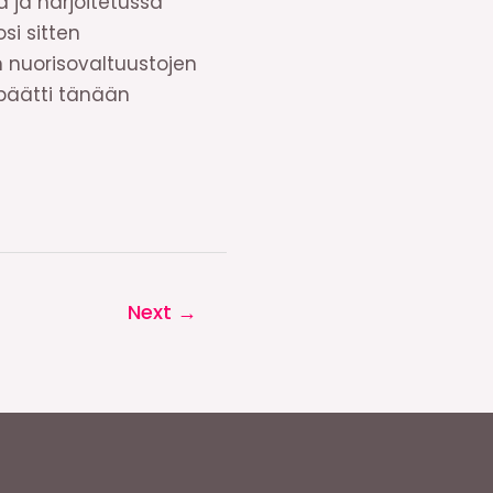
 ja harjoitetussa
osi sitten
n nuorisovaltuustojen
 päätti tänään
Next
→