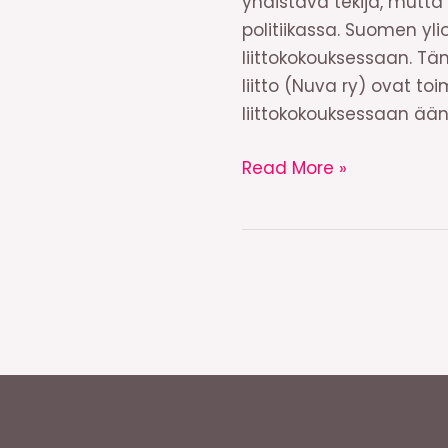
yhdistävä tekijä, mutta
politiikassa. Suomen ylio
liittokokouksessaan. Tä
liitto (Nuva ry) ovat t
liittokokouksessaan ään
Vasemmisto-
Read More »
opiskelijat:
Iloitsemme
feministisestä
opiskelijaliikkeestä!