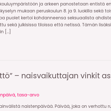
een kouluympäristöön ja arkeen panostetaan entistä
yselyn mukaan peruskoulun 8. ja 9. luokilla sekä toi
jopa puolet kertoi kohdanneensa seksuaalista ahdis
ttu sekä julkisissa tiloissa että netissä. Tämän lisäksi
n […]
ttö” – naisvaikuttajan vinkit a
enpäivä
,
tasa-arvo
nvälistä naistenpäivää. Päivää, joka on verhottu ru