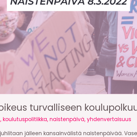
 oikeus turvalliseen koulupolku
i
,
koulutuspolitiikka
,
naistenpäivä
,
yhdenvertaisuus
uhlitaan jälleen kansainvälistä naistenpäivää. Vas