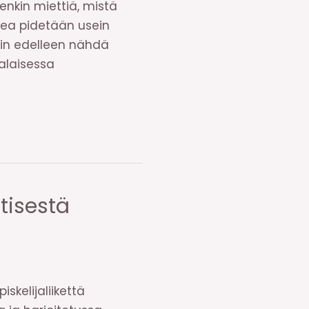
nkin miettiä, mistä
omea pidetään usein
äin edelleen nähdä
alaisessa
tisestä
skelijaliikettä