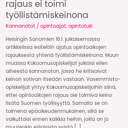
rajaus ei toimi
työllistämiskeinona
Kannanotot
/
opintoajat
,
opintotuki
Helsingin Sanomien 16.1. julkaisemassa
artikkelissa esiteltiin ajatus opintoaikojen
rajauksesta yhtenä työllistämiskeinona. Muun
muassa Kokoomusopiskelijat julkaisi eilen
aiheesta kannanoton, jossa he kritisoivat
keinon sotivan itseään vastaan. Vasemmisto-
opiskelijat yhtyy Kokoomusopiskelijoihin siinä,
ettei opintoaikojen rajaus ole toimiva keino
lisätä Suomen työllisyyttä. Samalla se on
toimena epäoikeudenmukainen, sillä se
vaikuttaisi ennen kaikkia heihin, joilla on jo
muutenkin erilaisista syistä […]