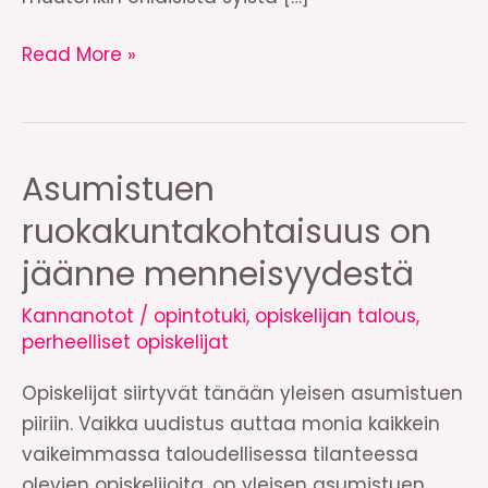
Vasemmisto-
Read More »
opiskelijat
yhtä
mieltä
Kokoomusopiskelijoiden
Asumistuen
kanssa:
ruokakuntakohtaisuus on
opintoaikojen
jäänne menneisyydestä
rajaus
ei
Kannanotot
/
opintotuki
,
opiskelijan talous
,
toimi
perheelliset opiskelijat
työllistämiskeinona
Opiskelijat siirtyvät tänään yleisen asumistuen
piiriin. Vaikka uudistus auttaa monia kaikkein
vaikeimmassa taloudellisessa tilanteessa
olevien opiskelijoita, on yleisen asumistuen