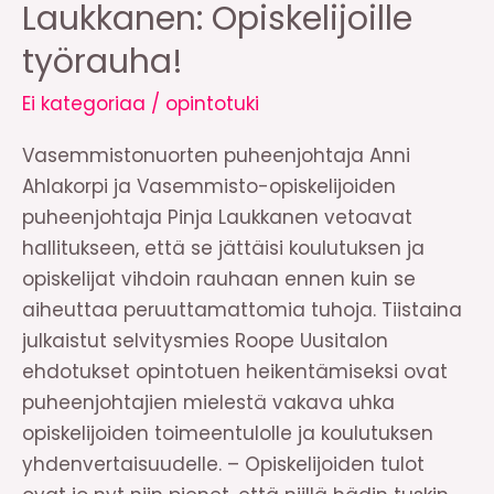
Laukkanen: Opiskelijoille
työrauha!
Ei kategoriaa
/
opintotuki
Vasemmistonuorten puheenjohtaja Anni
Ahlakorpi ja Vasemmisto-opiskelijoiden
puheenjohtaja Pinja Laukkanen vetoavat
hallitukseen, että se jättäisi koulutuksen ja
opiskelijat vihdoin rauhaan ennen kuin se
aiheuttaa peruuttamattomia tuhoja. Tiistaina
julkaistut selvitysmies Roope Uusitalon
ehdotukset opintotuen heikentämiseksi ovat
puheenjohtajien mielestä vakava uhka
opiskelijoiden toimeentulolle ja koulutuksen
yhdenvertaisuudelle. – Opiskelijoiden tulot