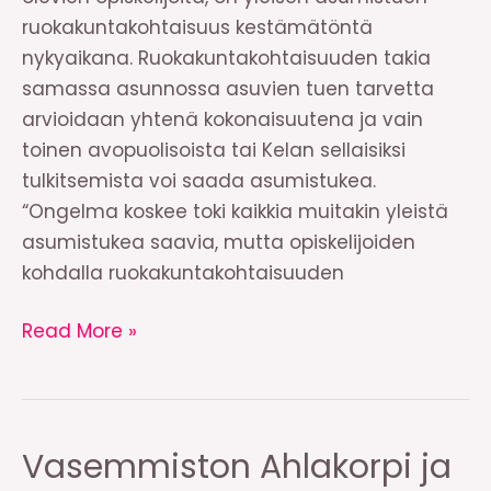
ruokakuntakohtaisuus kestämätöntä
nykyaikana. Ruokakuntakohtaisuuden takia
samassa asunnossa asuvien tuen tarvetta
arvioidaan yhtenä kokonaisuutena ja vain
toinen avopuolisoista tai Kelan sellaisiksi
tulkitsemista voi saada asumistukea.
“Ongelma koskee toki kaikkia muitakin yleistä
asumistukea saavia, mutta opiskelijoiden
kohdalla ruokakuntakohtaisuuden
Asumistuen
Read More »
ruokakuntakohtaisuus
on
jäänne
menneisyydestä
Vasemmiston Ahlakorpi ja