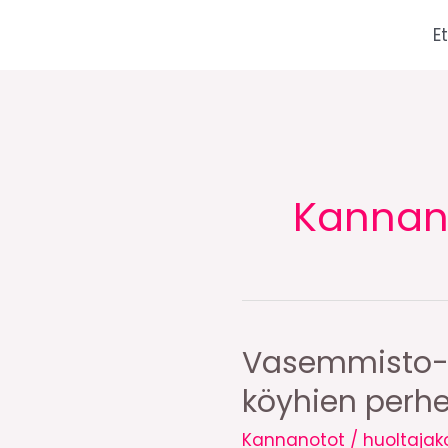
Siirry
E
sisältöön
Kannan
Vasemmisto-op
köyhien perhe
Kannanotot
/
huoltajak