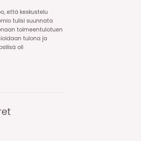
o, että keskustelu
uomio tulisi suunnata
kokonaan toimeentulotuen
mioidaan tulona ja
ilisä oli
ret