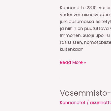
Kannanotto 28.10. Vase
yhdenvertaisuusvaatimu
julkilausumassa esitety
ja niihin on puututtava
Immonen. Suojelupoliisi 
rasististen, homofobis
kuitenkaan
Vasemmisto-
Read More »
opiskelijat
ja
Vasemmistonuoret
tuomitsevat
Vasemmisto-op
Oulun
Kannanotot
/
asunnott
polttopulloiskun