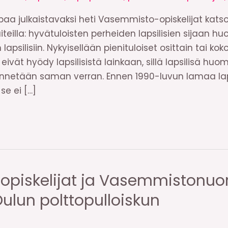
aa julkaistavaksi heti Vasemmisto-opiskelijat katso
raiteilla: hyvätuloisten perheiden lapsilisien sijaan h
 lapsilisiin. Nykyisellään pienituloiset osittain tai 
ivät hyödy lapsilisistä lainkaan, sillä lapsilisä huo
netään saman verran. Ennen 1990-luvun lamaa laps
se ei […]
piskelijat ja Vasemmistonuo
ulun polttopulloiskun