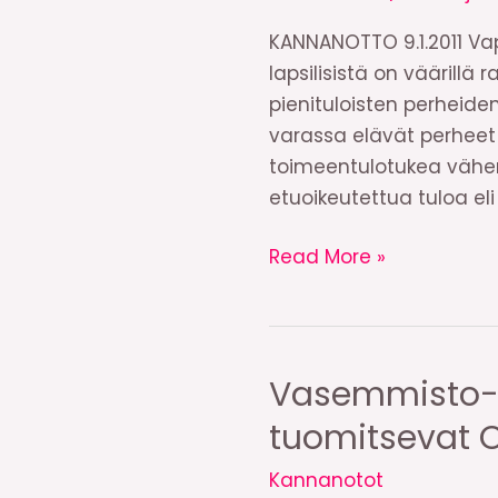
KANNANOTTO 9.1.2011 Vap
lapsilisistä on väärillä 
pienituloisten perheiden
varassa elävät perheet e
toimeentulotukea vähen
etuoikeutettua tuloa eli 
Vasemmisto-
Read More »
opiskelijat:
Lapsilisien
hyödytettävä
myös
Vasemmisto-o
köyhien
tuomitsevat O
perheiden
lapsia
Kannanotot