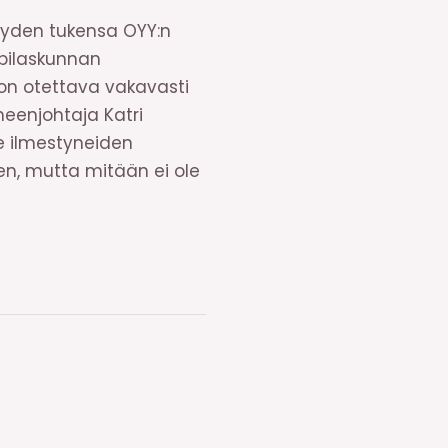
äyden tukensa OYY:n
ppilaskunnan
 on otettava vakavasti
heenjohtaja Katri
le ilmestyneiden
en, mutta mitään ei ole