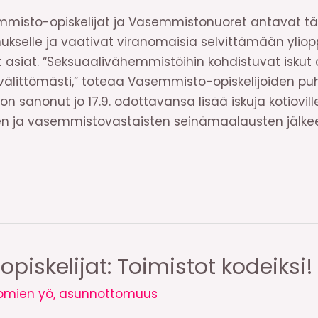
mmisto-opiskelijat ja Vasemmistonuoret antavat t
kselle ja vaativat viranomaisia selvittämään ylio
t asiat. “Seksuaalivähemmistöihin kohdistuvat iskut
 välittömästi,” toteaa Vasemmisto-opiskelijoiden pu
on sanonut jo 17.9. odottavansa lisää iskuja kotiovil
ten ja vasemmistovastaisten seinämaalausten jälke
iskelijat: Toimistot kodeiksi!
omien yö
,
asunnottomuus