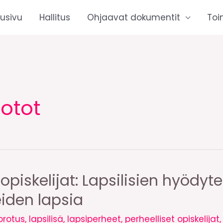
tusivu
Hallitus
Ohjaavat dokumentit
Toi
otot
iskelijat: Lapsilisien hyödyt
iden lapsia
orotus
,
lapsilisä
,
lapsiperheet
,
perheelliset opiskelijat