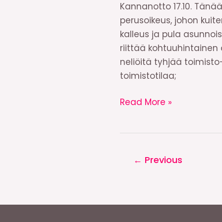
Kannanotto 17.10. Tänä
perusoikeus, johon kuit
kalleus ja pula asunnois
riittää kohtuuhintainen
neliöitä tyhjää toimisto-
toimistotilaa;
Vasemmisto-
Read More »
opiskelijat:
Toimistot
kodeiksi!
←
Previous