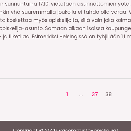
än sunnuntaina 17.10. vietetään asunnottomien yötä
enkin yhä suuremmalla joukolla ei tahdo olla varaa
ta koskettaa myös opiskelijoita, sillä vain joka kolman
 opiskelija-asunto. Samaan aikaan isoissa kaupunge
 ja liiketilaa. Esimerkiksi Helsingissä on tyhjillään 1,
1
…
37
38
Copyright © 2026 Vasemmisto-opiskelijat