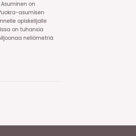
. Asuminen on
. Vuokra-asumisen
nelle opiskelijalle
issa on tuhansia
1 miljoonaa neliömetriä