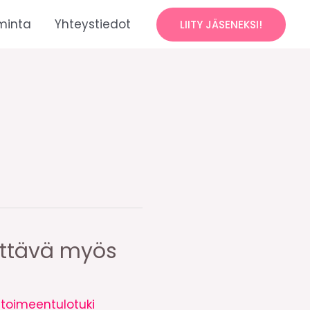
minta
Yhteystiedot
LIITY JÄSENEKSI!
ettävä myös
,
toimeentulotuki