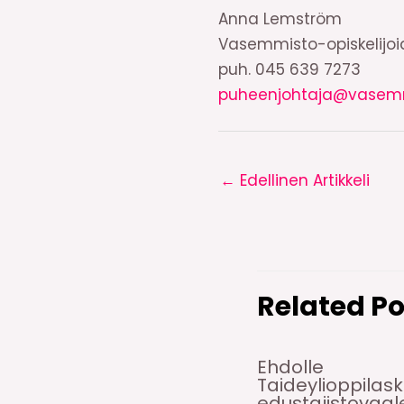
Anna Lemström
Vasemmisto-opiskelijo
puh. 045 639 7273
puheenjohtaja@vasemmis
←
Edellinen Artikkeli
Related Po
Ehdolle
Taideylioppilas
edustajistovaale