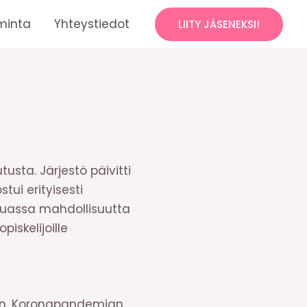
minta
Yhteystiedot
LIITY JÄSENEKSI!
!
sta. Järjestö päivitti
tui erityisesti
muassa mahdollisuutta
piskelijoille
an. Koronapandemian