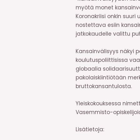
myötä monet kansainväl
Koronakriisi onkin suur
nostettava esiin kansai
jatkokaudelle valittu p
Kansainvälisyys näkyi p
koulutuspoliittisissa va
globaalia solidaarisuut
pakolaiskiintiötään mer
bruttokansantulosta.
Yleiskokouksessa nimetti
Vasemmisto-opiskelijoide
Lisätietoja: