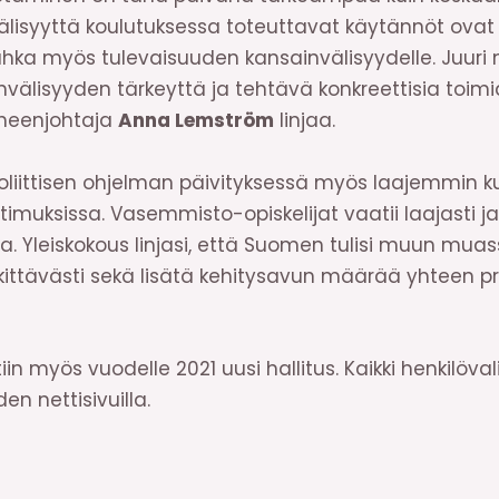
isyyttä koulutuksessa toteuttavat käytännöt ovat
i uhka myös tulevaisuuden kansainvälisyydelle. Juuri
nvälisyyden tärkeyttä ja tehtävä konkreettisia toimi
uheenjohtaja
Anna Lemström
linjaa.
oliittisen ohjelman päivityksessä myös laajemmin k
atimuksissa. Vasemmisto-opiskelijat vaatii laajasti j
ta. Yleiskokous linjasi, että Suomen tulisi muun mua
kittävästi sekä lisätä kehitysavun määrää yhteen pr
in myös vuodelle 2021 uusi hallitus. Kaikki henkilöva
n nettisivuilla.