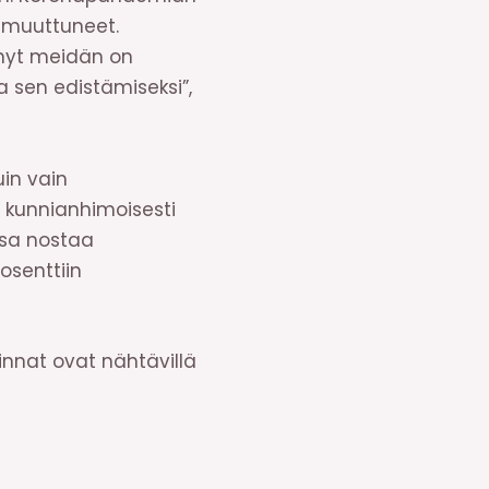
 muuttuneet.
 nyt meidän on
a sen edistämiseksi”,
uin vain
a kunnianhimoisesti
ssa nostaa
osenttiin
linnat ovat nähtävillä