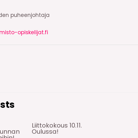
iden puheenjohtaja
to-opiskelijat.fi
sts
Liittokokous 10.11.
kunnan
Oulussa!
ihin!