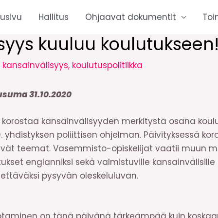
tusivu
Hallitus
Ohjaavat dokumentit
Toi
syys kuuluu koulutukseen
/
kansainvälisyys
,
koulutuspolitiikka
usuma 31.10.2020
korostaa kansainvälisyyden merkitystä osana koulutu
. yhdistyksen poliittisen ohjelman. Päivityksessä koros
ttyvät teemat. Vasemmisto-opiskelijat vaatii muun 
itukset englanniksi sekä valmistuville kansainvälisille o
ttäväksi pysyvän oleskeluluvan.
rotaminen on tänä päivänä tärkeämpää kuin koska