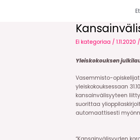
Siirry
E
sisältöön
Kansainväli
Ei kategoriaa
/
1.11.2020
Yleiskokouksen julkila
Vasemmisto-opiskelijat 
yleiskokouksessaan 31.10
kansainvälisyyteen lii
suorittaa ylioppilaskirjo
automaattisesti myönne
“Kansainvälisyyden ko