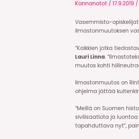
Kannanotot
/
17.9.2019
Vasemmisto-opiskelijat 
ilmastonmuutoksen vast
“Kaikkien jotka tiedos
Lauri Linna
. “Ilmastote
muutos kohti hiilineutra
Ilmastonmuutos on Rint
ohjelma jättää kuitenki
“Meillä on Suomen histor
sivilisaatiota ja luont
tapahduttava nyt”, pain