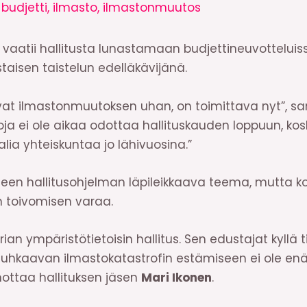
/
budjetti
,
ilmasto
,
ilmastonmuutos
vaatii hallitusta lunastamaan budjettineuvotteluis
aisen taistelun edelläkävijänä.
tavat ilmastonmuutoksen uhan, on toimittava nyt”, 
koja ei ole aikaa odottaa hallituskauden loppuun, 
alia yhteiskuntaa jo lähivuosina.”
een hallitusohjelman läpileikkaava teema, mutta 
n toivomisen varaa.
ian ympäristötietoisin hallitus. Sen edustajat kyllä t
oa uhkaavan ilmastokatastrofin estämiseen ei ole e
ottaa hallituksen jäsen
Mari Ikonen
.