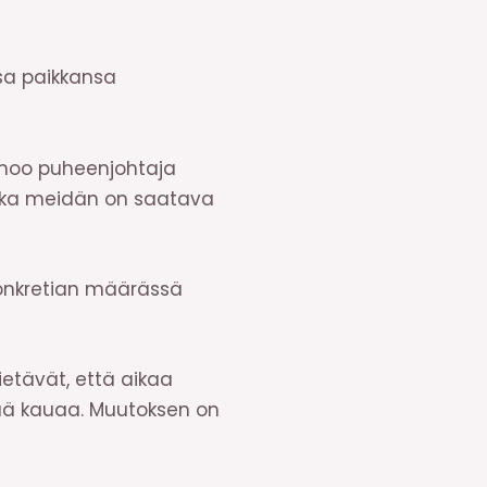
sa paikkansa
sanoo puheenjohtaja
koska meidän on saatava
konkretian määrässä
ietävät, että aikaa
nää kauaa. Muutoksen on