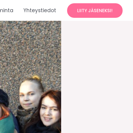
minta
Yhteystiedot
LIITY JÄSENEKSI!