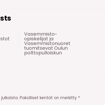
sts
Vasemmisto-
istot
opiskelijat ja
Vasemmistonuoret
tuomitsevat Oulun
polttopulloiskun
julkaista.
Pakolliset kentät on merkitty
*