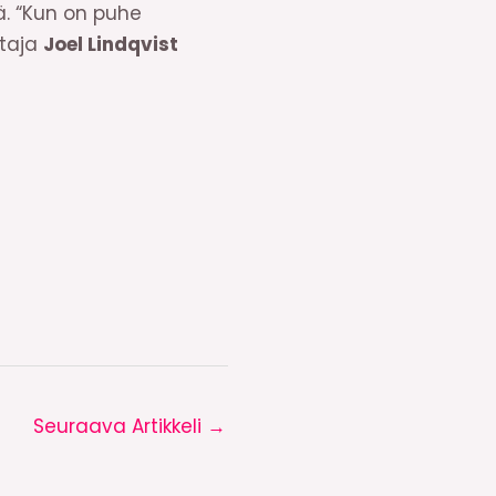
ä. “Kun on puhe
htaja
Joel Lindqvist
Seuraava Artikkeli
→