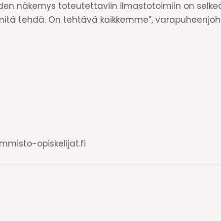
den näkemys toteutettaviin ilmastotoimiin on selke
ta mitä tehdä. On tehtävä kaikkemme”, varapuheenjo
misto-opiskelijat.fi