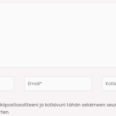
Email*
Kotisi
osoite
köpostiosoitteeni ja kotisivuni tähän selaimeen se
ten.