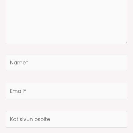
Name*
Email*
Kotisivun
osoite