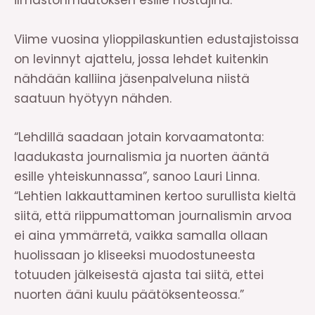
ilmastonmuutoksen esille nostajina.
Viime vuosina ylioppilaskuntien edustajistoissa
on levinnyt ajattelu, jossa lehdet kuitenkin
nähdään kalliina jäsenpalveluna niistä
saatuun hyötyyn nähden.
“Lehdillä saadaan jotain korvaamatonta:
laadukasta journalismia ja nuorten ääntä
esille yhteiskunnassa”, sanoo Lauri Linna.
“Lehtien lakkauttaminen kertoo surullista kieltä
siitä, että riippumattoman journalismin arvoa
ei aina ymmärretä, vaikka samalla ollaan
huolissaan jo kliseeksi muodostuneesta
totuuden jälkeisestä ajasta tai siitä, ettei
nuorten ääni kuulu päätöksenteossa.”