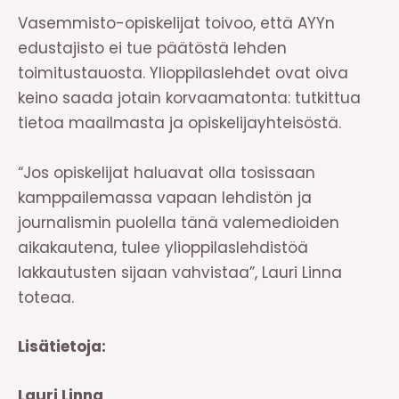
Vasemmisto-opiskelijat toivoo, että AYYn
edustajisto ei tue päätöstä lehden
toimitustauosta. Ylioppilaslehdet ovat oiva
keino saada jotain korvaamatonta: tutkittua
tietoa maailmasta ja opiskelijayhteisöstä.
“Jos opiskelijat haluavat olla tosissaan
kamppailemassa vapaan lehdistön ja
journalismin puolella tänä valemedioiden
aikakautena, tulee ylioppilaslehdistöä
lakkautusten sijaan vahvistaa”, Lauri Linna
toteaa.
Lisätietoja:
Lauri Linna