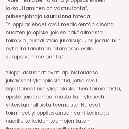
“Valemedioiden aikana ylioppilaslehtien
lakkauttaminen on vastuutonta”,
puheenjohtaja
Lauri Linna
toteaa.
“Ylioppilaslehdet ovat mediakentän ainoita
nuorten ja opiskelijoiden näkökulmasta
toimivia journalistisia julkaisuja. Jos joskus, niin
nyt niitä tarvitaan pitämässä esillä
sukupolvemme ääntä.”
Ylioppilaskunnat ovat läpi historiansa
julkaisseet ylioppilaslehtiä, jotka ovat
kirjoittaneet niin ylioppilaskuntien toiminnasta,
opiskelijoiden maailmasta kuin yleisesti
yhteiskunnallisista teemoista. Ne ovat
toimineet ylioppilaskuntien vahtikoirina ja
nuorille tärkeiden teemojen kuten