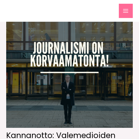
Siirry
sisältöön
MAI
MEN
Kannanotto: Valemedioiden