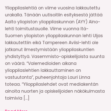
Ylioppilaslehtiä on viime vuosina lakkautettu
urakalla. Tänään uutisoitiin esityksestä jättää
Aalto yliopiston ylioppilaskunnan (AYY) Aino-
lehti toimitustauolle. Viime vuonna Itä-
Suomen yliopiston ylioppilaskunnan lehti Uljas
lakkautettiin eikä Tampereen Aviisi-lehti ole
jatkanut ilmestymistään ylioppilaskuntien
yhdistyttyä. Vasemmisto-opiskelijoista suunta
on väärä. “Valemedioiden aikana
ylioppilaslehtien lakkauttaminen on
vastuutonta”, puheenjohtaja Lauri Linna
toteaa. “Ylioppilaslehdet ovat mediakentän
ainoita nuorten ja opiskelijoiden näkökulmasta
toimivia […]