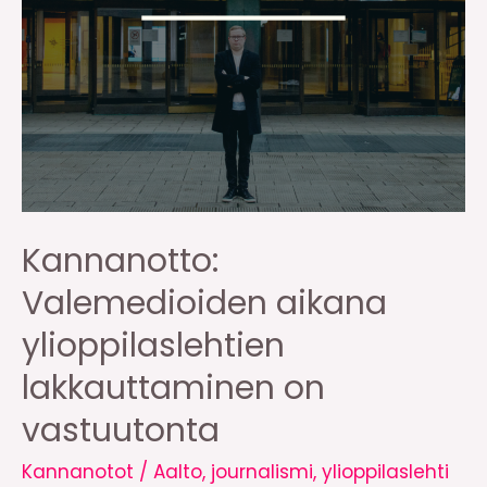
Kannanotto:
Valemedioiden aikana
ylioppilaslehtien
lakkauttaminen on
vastuutonta
Kannanotot
/
Aalto
,
journalismi
,
ylioppilaslehti