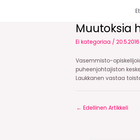
Siirry
E
sisältöön
Muutoksia h
Ei kategoriaa
/
20.5.2016
Vasemmisto-opiskelijoid
puheenjohtajiston kesk
Laukkanen vastaa toistai
←
Edellinen Artikkeli