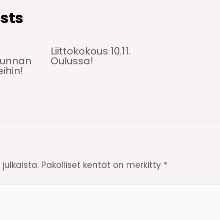
sts
Liittokokous 10.11.
kunnan
Oulussa!
ihin!
julkaista.
Pakolliset kentät on merkitty
*