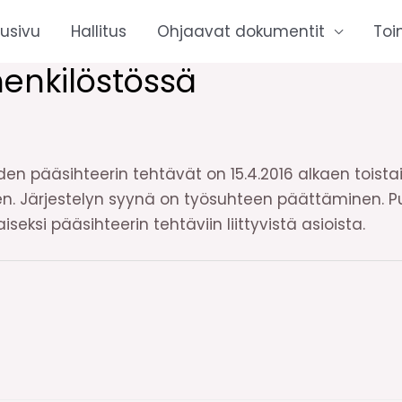
tusivu
Hallitus
Ohjaavat dokumentit
Toi
enkilöstössä
en pääsihteerin tehtävät on 15.4.2016 alkaen toistais
en. Järjestelyn syynä on työsuhteen päättäminen. P
seksi pääsihteerin tehtäviin liittyvistä asioista.