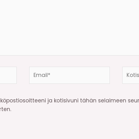
Email*
Kotisi
osoite
köpostiosoitteeni ja kotisivuni tähän selaimeen se
ten.