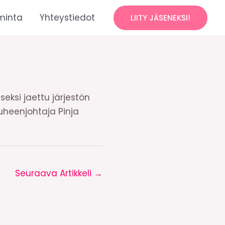
minta
Yhteystiedot
LIITY JÄSENEKSI!
eksi jaettu järjestön
uheenjohtaja Pinja
Seuraava Artikkeli
→