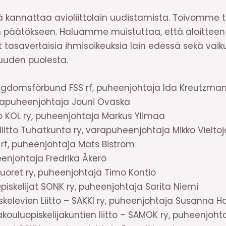
 kannattaa avioliittolain uudistamista. Toivomme
päätökseen. Haluamme muistuttaa, että aloitteen a
tasavertaisia ihmisoikeuksia lain edessä sekä vaik
suuden puolesta.
ngdomsförbund FSS rf, puheenjohtaja Ida Kreutzma
arapuheenjohtaja Jouni Ovaska
tto KOL ry, puheenjohtaja Markus Ylimaa
iitto Tuhatkunta ry, varapuheenjohtaja Mikko Vieltoj
SK rf, puheenjohtaja Mats Biström
enjohtaja Fredrika Åkerö
uoret ry, puheenjohtaja Timo Kontio
piskelijat SONK ry, puheenjohtaja Sarita Niemi
elevien Liitto – SAKKI ry, puheenjohtaja Susanna 
uluopiskelijakuntien liitto – SAMOK ry, puheenjoht