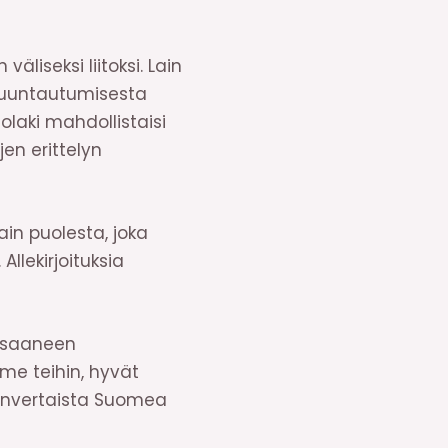
liseksi liitoksi. Lain
 suuntautumisesta
laki mahdollistaisi
jen erittelyn
ain puolesta, joka
llekirjoituksia
a saaneen
e teihin, hyvät
envertaista Suomea