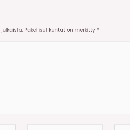
julkaista.
Pakolliset kentät on merkitty
*
Email*
Kotisi