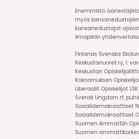
Enemmistö äänestäjistä
myös kansanedustajien 
kansanedustajat ajavat 
ilmapiiriin yhdenvertai
Finlands Svenska Skolu
Keskustanuoret ry, 1. v
Keskustan Opiskelijalii
Kokoomuksen Opiskelijal
Liberaalit Opiskelijat L
Svensk Ungdom rf, puhe
Sosialidemokraattiset N
Sosialidemokraattiset O
Suomen Ammattiin Opisk
Suomen ammattikorkeako