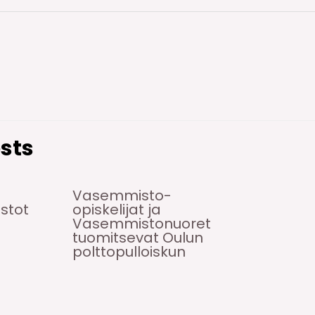
sts
Vasemmisto-
istot
opiskelijat ja
Vasemmistonuoret
tuomitsevat Oulun
polttopulloiskun