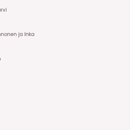
rvi
nnonen ja Inka
n