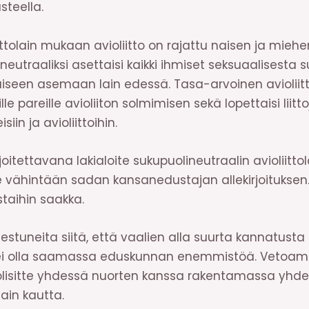
teella.
tolain mukaan avioliitto on rajattu naisen ja miehen vä
utraaliksi asettaisi kaikki ihmiset seksuaalisesta
seen asemaan lain edessä. Tasa-arvoinen avioliitto
 pareille avioliiton solmimisen sekä lopettaisi liitto
siin ja avioliittoihin.
oitettavana lakialoite sukupuolineutraalin avioliittol
 vähintään sadan kansanedustajan allekirjoituksen. A
staihin saakka.
stuneita siitä, että vaalien alla suurta kannatust
ei olla saamassa eduskunnan enemmistöä. Vetoamm
olisitte yhdessä nuorten kanssa rakentamassa yhd
lain kautta.