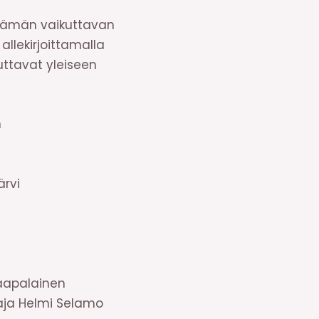
 tämän vaikuttavan
llekirjoittamalla
uttavat yleiseen
n
ärvi
Haapalainen
aja Helmi Selamo