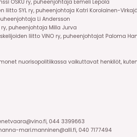
nssi OSKU ry, puheenjohtaja Eemeli Lepola
 liitto SYL ry, puheenjohtaja Katri Korolainen-Virkajä
uheenjohtaja Li Andersson
ry, puheenjohtaja Milla Jurva
iskelijoiden liitto ViNO ry, puheenjohtajat Paloma Ha
monet nuorisopolitiikassa vaikuttavat henkilöt, kute
venetvaara@vino.fi, 044 3399663
hanna-mari.manninen@alli.fi, 040 7177494