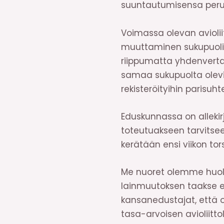
suuntautumisensa perus
Voimassa olevan avioliit
muuttaminen sukupuoline
riippumatta yhdenvertai
samaa sukupuolta oleville
rekisteröityihin parisuhtei
Eduskunnassa on allekirj
toteutuakseen tarvitsee
kerätään ensi viikon tor
Me nuoret olemme huole
lainmuutoksen taakse 
kansanedustajat, että 
tasa-arvoisen avioliitto