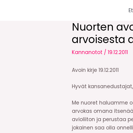
Siirry
E
sisältöön
Nuorten avo
arvoisesta a
Kannanotot
/
19.12.2011
Avoin kirje 19.12.2011
Hyvät kansanedustajat,
Me nuoret haluamme olla
arvokas omana itsenään.
avioliiton ja perustaa
jokainen saa olla onnel