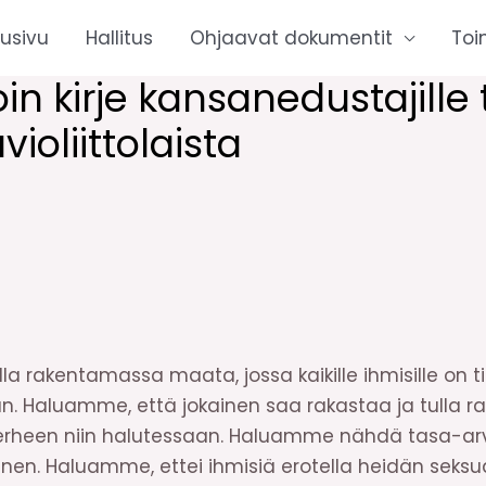
tusivu
Hallitus
Ohjaavat dokumentit
Toi
in kirje kansanedustajille
violiittolaista
 rakentamassa maata, jossa kaikille ihmisille on ti
 Haluamme, että jokainen saa rakastaa ja tulla rak
 perheen niin halutessaan. Haluamme nähdä tasa-ar
linen. Haluamme, ettei ihmisiä erotella heidän seksu