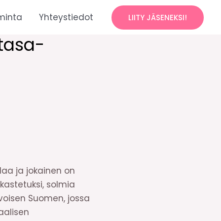
minta
Yhteystiedot
LIITY JÄSENEKSI!
 tasa-
laa ja jokainen on
astetuksi, solmia
voisen Suomen, jossa
aalisen