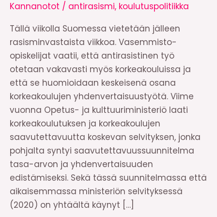
Kannanotot
/
antirasismi
,
koulutuspolitiikka
Tällä viikolla Suomessa vietetään jälleen
rasisminvastaista viikkoa. Vasemmisto-
opiskelijat vaatii, että antirasistinen työ
otetaan vakavasti myös korkeakouluissa ja
että se huomioidaan keskeisenä osana
korkeakoulujen yhdenvertaisuustyötä. Viime
vuonna Opetus- ja kulttuuriministeriö laati
korkeakoulutuksen ja korkeakoulujen
saavutettavuutta koskevan selvityksen, jonka
pohjalta syntyi saavutettavuussuunnitelma
tasa-arvon ja yhdenvertaisuuden
edistämiseksi. Sekä tässä suunnitelmassa että
aikaisemmassa ministeriön selvityksessä
(2020) on yhtäältä käynyt […]