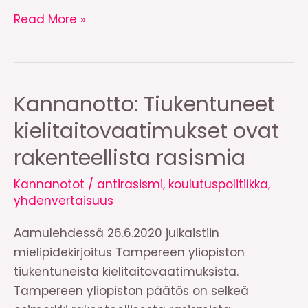
Korkeakoulujen
Read More »
antirasismissa
on
siirryttävä
sanoista
Kannanotto: Tiukentuneet
tekoihin
kielitaitovaatimukset ovat
rakenteellista rasismia
Kannanotot
/
antirasismi
,
koulutuspolitiikka
,
yhdenvertaisuus
Aamulehdessä 26.6.2020 julkaistiin
mielipidekirjoitus Tampereen yliopiston
tiukentuneista kielitaitovaatimuksista.
Tampereen yliopiston päätös on selkeä