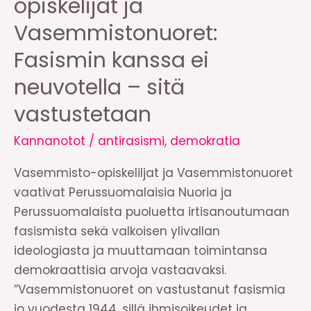
opiskelijat ja
Vasemmistonuoret:
Fasismin kanssa ei
neuvotella – sitä
vastustetaan
Kannanotot
/
antirasismi
,
demokratia
Vasemmisto-opiskeliljat ja Vasemmistonuoret
vaativat Perussuomalaisia Nuoria ja
Perussuomalaista puoluetta irtisanoutumaan
fasismista sekä valkoisen ylivallan
ideologiasta ja muuttamaan toimintansa
demokraattisia arvoja vastaavaksi.
”Vasemmistonuoret on vastustanut fasismia
jo vuodesta 1944, sillä ihmisoikeudet ja