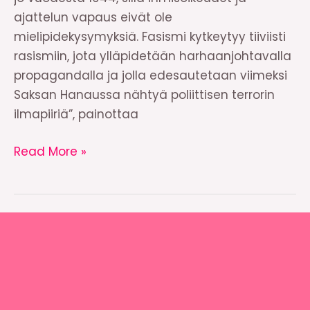
ajattelun vapaus eivät ole
mielipidekysymyksiä. Fasismi kytkeytyy tiiviisti
rasismiin, jota ylläpidetään harhaanjohtavalla
propagandalla ja jolla edesautetaan viimeksi
Saksan Hanaussa nähtyä poliittisen terrorin
ilmapiiriä”, painottaa
Kannanotto:
Read More »
Vasemmisto-
opiskelijat
ja
Vasemmistonuoret:
Fasismin
kanssa
ei
neuvotella