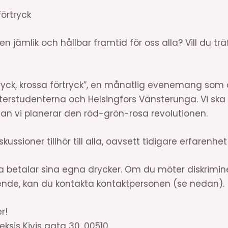
förtryck
jämlik och hållbar framtid för oss alla? Vill du t
dryck, krossa förtryck”, en månatlig evenemang som
erstudenterna och Helsingfors Vänsterunga. Vi ska
n vi planerar den röd-grön-rosa revolutionen.
skussioner tillhör till alla, oavsett tidigare erfarenh
lla betalar sina egna drycker. Om du möter diskrimine
nde, kan du kontakta kontaktpersonen (se nedan).
r!
eksis Kivis gata 30, 00510