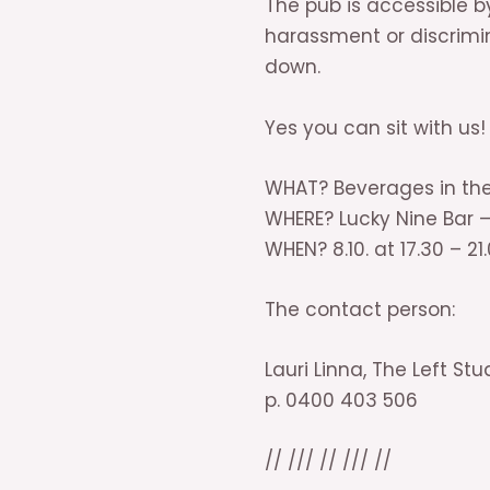
The pub is accessible b
harassment or discrimin
down.
Yes you can sit with us!
WHAT? Beverages in th
WHERE? Lucky Nine Bar –
WHEN? 8.10. at 17.30 – 21
The contact person:
Lauri Linna, The Left St
p. 0400 403 506
// /// // /// //