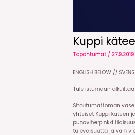
Kuppi kätee
Tapahtumat
/
27.9.2019
ENGLISH BELOW // SVEN
Tule istumaan alkuilta
Sitoutumattoman vasem
yhteiset Kuppi käteen ja
punaviherpinkki tilais
tulevaisuutta ja vain