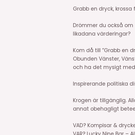
Grabb en dryck, krossa 
Drömmer du också om en 
likadana värderingar?
Kom då till ”Grabb en 
Obunden Vänster, Vänst
och ha det mysigt meda
Inspirerande politiska di
Krogen är tillgänglig. A
annat obehagligt betee
VAD? Kompisar & drycke
VAR? Lucky Nine Bar – Al