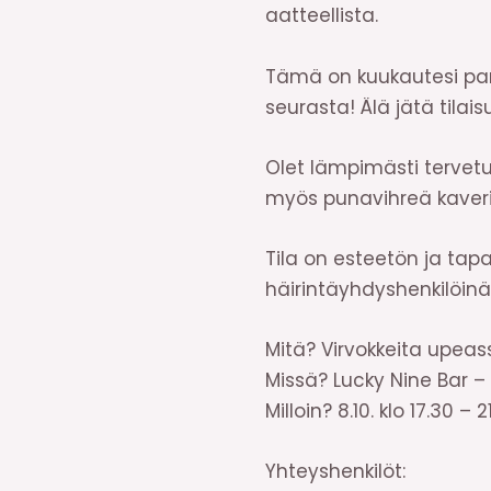
aatteellista.
Tämä on kuukautesi para
seurasta! Älä jätä tilais
Olet lämpimästi tervet
myös punavihreä kaver
Tila on esteetön ja ta
häirintäyhdyshenkilöinä
Mitä? Virvokkeita upea
Missä? Lucky Nine Bar – 
Milloin? 8.10. klo 17.30 – 2
Yhteyshenkilöt: