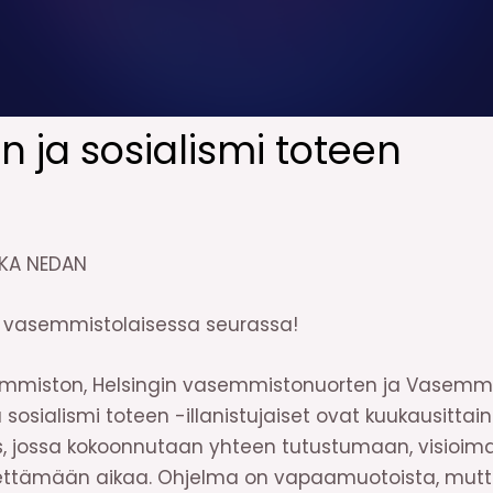
n ja sosialismi toteen
SKA NEDAN
a vasemmistolaisessa seurassa!
miston, Helsingin vasemmistonuorten ja Vasemmis
 sosialismi toteen -illanistujaiset ovat kuukausittain
uus, jossa kokoonnutaan yhteen tutustumaan, visioi
 viettämään aikaa. Ohjelma on vapaamuotoista, mu