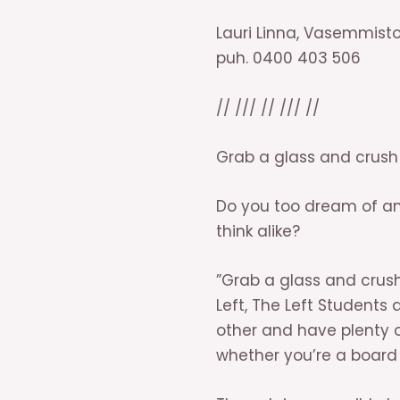
Lauri Linna, Vasemmisto
puh. 0400 403 506
// /// // /// //
Grab a glass and crush
Do you too dream of an
think alike?
”Grab a glass and crus
Left, The Left Students 
other and have plenty o
whether you’re a board