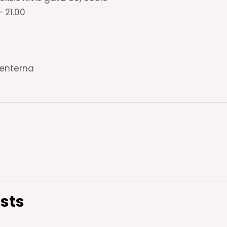
– 21.00
denterna
sts