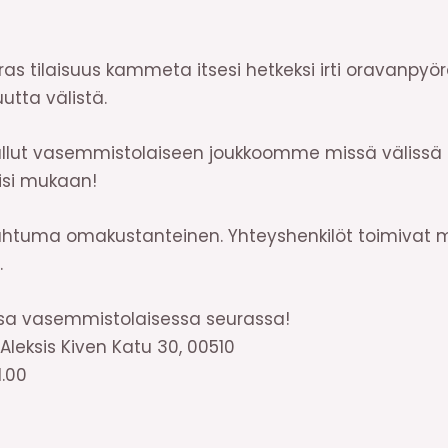
s tilaisuus kammeta itsesi hetkeksi irti oravanpyö
uutta välistä.
ullut vasemmistolaiseen joukkoomme missä välissä 
isi mukaan!
pahtuma omakustanteinen. Yhteyshenkilöt toimivat 
.
ssa vasemmistolaisessa seurassa!
Aleksis Kiven Katu 30, 00510
1.00