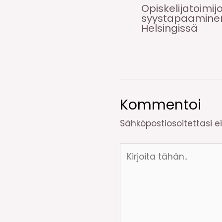
Opiskelijatoimij
syystapaamine
Helsingissä
Kommentoi
Sähköpostiosoitettasi ei 
Kirjoita
tähän..