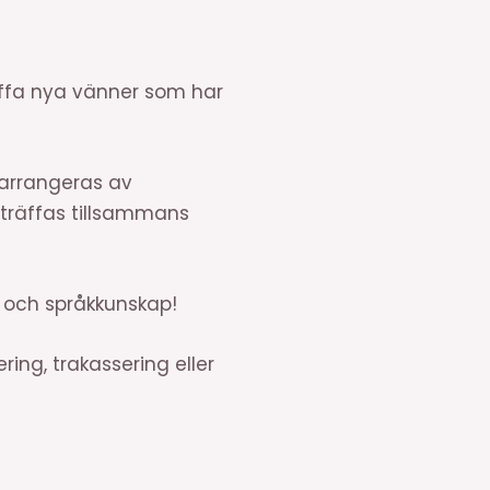
räffa nya vänner som har
 arrangeras av
 träffas tillsammans
et och språkkunskap!
ring, trakassering eller