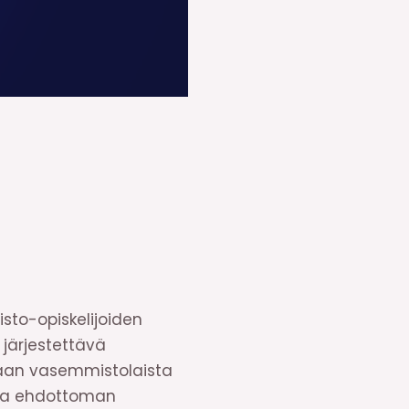
to-opiskelijoiden
 järjestettävä
maan vasemmistolaista
tta ehdottoman