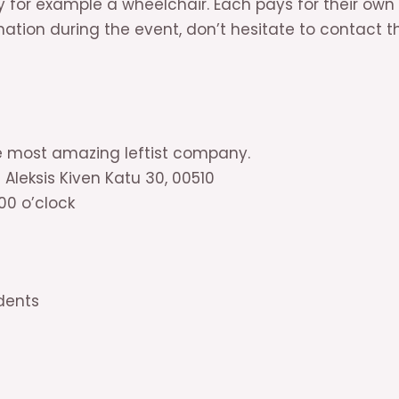
y for example a wheelchair. Each pays for their own d
ation during the event, don’t hesitate to contact t
e most amazing leftist company.
 Aleksis Kiven Katu 30, 00510
.00 o’clock
udents