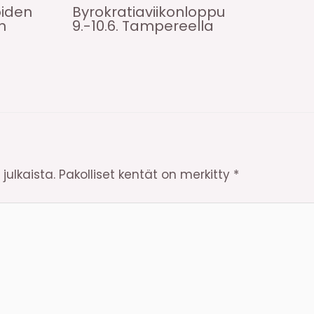
oiden
Byrokratiaviikonloppu
n
9.-10.6. Tampereella
julkaista.
Pakolliset kentät on merkitty
*