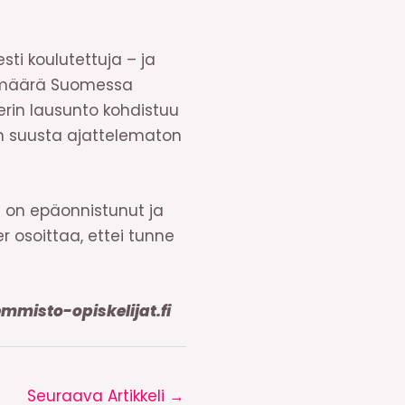
ti koulutettuja – ja
n määrä Suomessa
erin lausunto kohdistuu
an suusta ajattelematon
 on epäonnistunut ja
er osoittaa, ettei tunne
mmisto-opiskelijat.fi
Seuraava Artikkeli
→