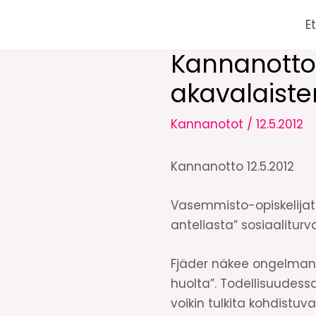
Siirry
E
sisältöön
Kannanotto: 
akavalaiste
Kannanotot
/
12.5.2012
Kannanotto 12.5.2012
Vasemmisto-opiskelijat 
anteliasta” sosiaalitur
Fjäder näkee ongelmana 
huolta”. Todellisuudess
voikin tulkita kohdistuv