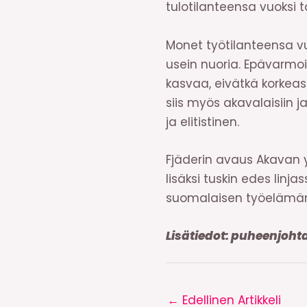
tulotilanteensa vuoksi t
Monet työtilanteensa vu
usein nuoria. Epävarmo
kasvaa, eivätkä korkeas
siis myös akavalaisiin 
ja elitistinen.
Fjäderin avaus Akavan 
lisäksi tuskin edes linj
suomalaisen työelämän 
Lisätiedot: puheenjoht
←
Edellinen Artikkeli