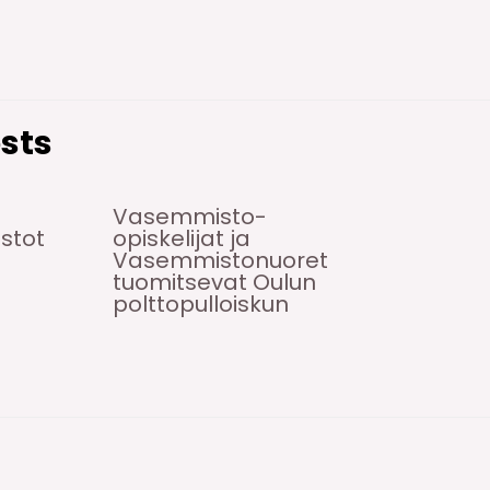
sts
Vasemmisto-
istot
opiskelijat ja
Vasemmistonuoret
tuomitsevat Oulun
polttopulloiskun