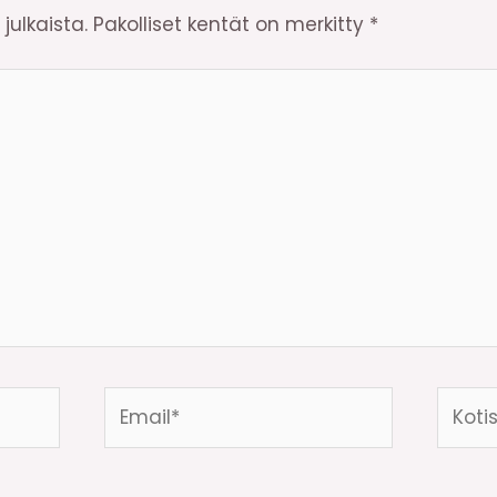
julkaista.
Pakolliset kentät on merkitty
*
Email*
Kotisi
osoite