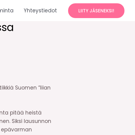
minta
Yhteystiedot
LIITY JÄSENEKSI!
ssa
iikkiä Suomen ”liian
unta pitää heistä
en. Siksi lausunnon
tka epävarman