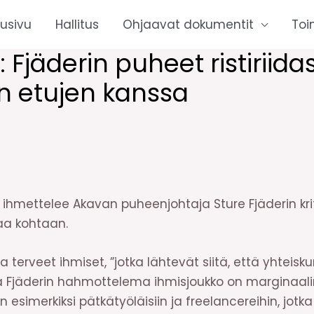
tusivu
Hallitus
Ohjaavat dokumentit
Toi
Fjäderin puheet ristiriida
n etujen kanssa
ihmettelee Akavan puheenjohtaja Sture Fjäderin krit
vaa kohtaan.
terveet ihmiset, ”jotka lähtevät siitä, että yhteisk
a Fjäderin hahmottelema ihmisjoukko on marginaalin
an esimerkiksi pätkätyöläisiin ja freelancereihin, jo