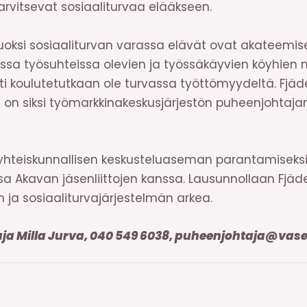
arvitsevat sosiaaliturvaa elääkseen.
oksi sosiaaliturvan varassa elävät ovat akateemises
issa työsuhteissa olevien ja työssäkäyvien köyhie
ti koulutetutkaan ole turvassa työttömyydeltä. Fjäd
ja on siksi työmarkkinakeskusjärjestön puheenjohtaj
yhteiskunnallisen keskusteluaseman parantamiseksi
assa Akavan jäsenliittojen kanssa. Lausunnollaan Fjäd
ja sosiaaliturvajärjestelmän arkea.
aja Milla Jurva, 040 549 6038, puheenjohtaja@vase