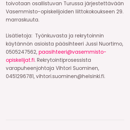
toivotaan osallistuvan Turussa järjestettävään
Vasemmisto-opiskelijoiden liittokokoukseen 29.
marraskuuta.
Lisätietoja: Työnkuvasta ja rekrytoinnin
käytännön asioista pääsihteeri Jussi Nuortimo,
0505247562,
paasihteeri@vasemmisto-
opiskelijat.fi
. Rekrytointiprosessista
varapuheenjohtaja Vihtori Suominen,
0451296781, vihtori.suominen@helsinki.fi.