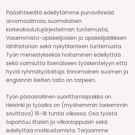
Pääsihteeriltä edellytämme punavihreää
arvomaailmaa, suomalaisen
korkeakoulutujärjestelmän tuntemusta,
Vasemmisto-opiskelijoiden ja opiskelijaliikkeen
lähihistorian sekä nykytilanteen tuntemusta.
Työn menestyksekäs hoitaminen edellyttää
sekä valmiutta itsenäiseen työskentelyyn että
hyviä ryhmätyötaitoja. Erinomainen suomen ja
englannin kielten taito on tarpeen.
Työn pääasiallinen suorittamispaikka on
Helsinki ja työaika on (myöhemmin tarkemmin
sovittava) 15-18 tuntia viikossa. Osa työstä
tapahtuu iltaisin ja viikonloppuisin sekä
edellyttää matkustamista. Tarjoamme