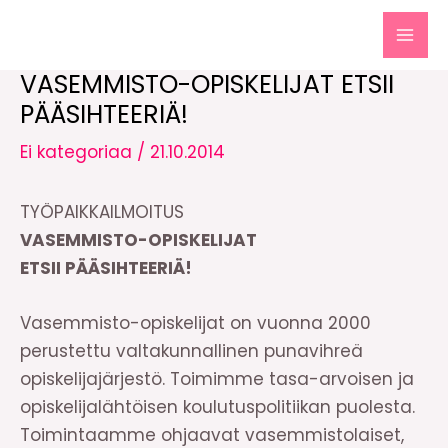
Siirry
sisältöön
MAI
VASEMMISTO-OPISKELIJAT ETSII
MEN
PÄÄSIHTEERIÄ!
Ei kategoriaa
/
21.10.2014
TYÖPAIKKAILMOITUS
VASEMMISTO-OPISKELIJAT
ETSII PÄÄSIHTEERIÄ!
Vasemmisto-opiskelijat on vuonna 2000
perustettu valtakunnallinen punavihreä
opiskelijajärjestö. Toimimme tasa-arvoisen ja
opiskelijalähtöisen koulutuspolitiikan puolesta.
Toimintaamme ohjaavat vasemmistolaiset,