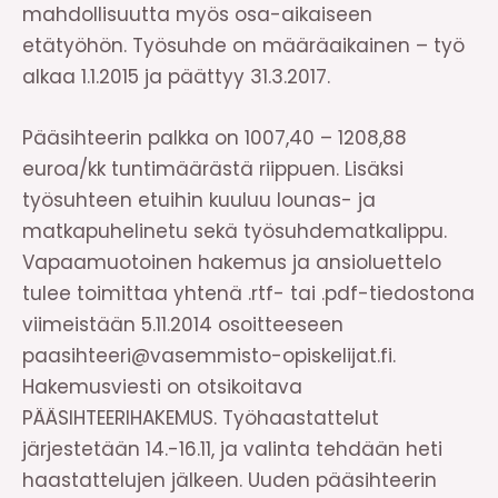
mahdollisuutta myös osa-aikaiseen
etätyöhön. Työsuhde on määräaikainen – työ
alkaa 1.1.2015 ja päättyy 31.3.2017.
Pääsihteerin palkka on 1007,40 – 1208,88
euroa/kk tuntimäärästä riippuen. Lisäksi
työsuhteen etuihin kuuluu lounas- ja
matkapuhelinetu sekä työsuhdematkalippu.
Vapaamuotoinen hakemus ja ansioluettelo
tulee toimittaa yhtenä .rtf- tai .pdf-tiedostona
viimeistään 5.11.2014 osoitteeseen
paasihteeri@vasemmisto-opiskelijat.fi.
Hakemusviesti on otsikoitava
PÄÄSIHTEERIHAKEMUS. Työhaastattelut
järjestetään 14.-16.11, ja valinta tehdään heti
haastattelujen jälkeen. Uuden pääsihteerin