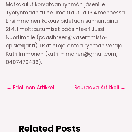
Matkakulut korvataan ryhmän jäsenille.
Työryhmään tulee ilmoittautua 13.4.mennessä.
Ensimmäinen kokous pidetään sunnuntaina
21.4. Ilmoittautumiset pääsihteeri Jussi
Nuortimolle (paasihteeri@vasemmisto-
opiskelijat.fi). Lisätietoja antaa ryhmän vetäjä
Katri Immonen (katri.immonen@gmail.com,
0407479436).
←
Edellinen Artikkeli
Seuraava Artikkeli
→
Related Posts