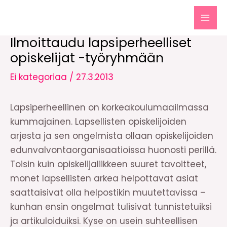
Siirry
sisältöön
MAI
Ilmoittaudu lapsiperheelliset
MEN
opiskelijat -työryhmään
Ei kategoriaa
/
27.3.2013
Lapsiperheellinen on korkeakoulumaailmassa
kummajainen. Lapsellisten opiskelijoiden
arjesta ja sen ongelmista ollaan opiskelijoiden
edunvalvontaorganisaatioissa huonosti perillä.
Toisin kuin opiskelijaliikkeen suuret tavoitteet,
monet lapsellisten arkea helpottavat asiat
saattaisivat olla helpostikin muutettavissa –
kunhan ensin ongelmat tulisivat tunnistetuiksi
ja artikuloiduiksi. Kyse on usein suhteellisen