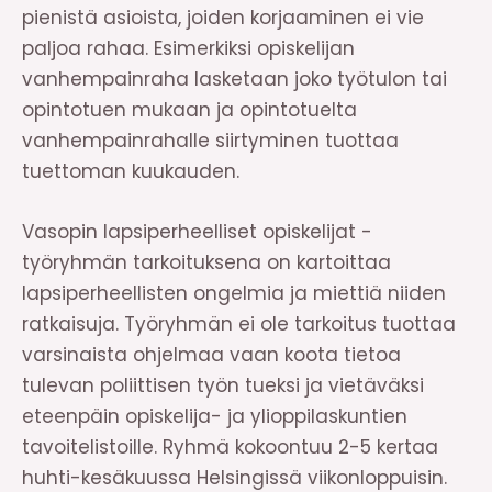
pienistä asioista, joiden korjaaminen ei vie
paljoa rahaa. Esimerkiksi opiskelijan
vanhempainraha lasketaan joko työtulon tai
opintotuen mukaan ja opintotuelta
vanhempainrahalle siirtyminen tuottaa
tuettoman kuukauden.
Vasopin lapsiperheelliset opiskelijat -
työryhmän tarkoituksena on kartoittaa
lapsiperheellisten ongelmia ja miettiä niiden
ratkaisuja. Työryhmän ei ole tarkoitus tuottaa
varsinaista ohjelmaa vaan koota tietoa
tulevan poliittisen työn tueksi ja vietäväksi
eteenpäin opiskelija- ja ylioppilaskuntien
tavoitelistoille. Ryhmä kokoontuu 2-5 kertaa
huhti-kesäkuussa Helsingissä viikonloppuisin.