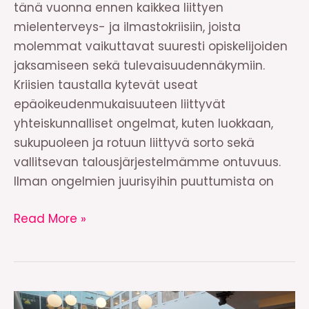
tänä vuonna ennen kaikkea liittyen
mielenterveys- ja ilmastokriisiin, joista
molemmat vaikuttavat suuresti opiskelijoiden
jaksamiseen sekä tulevaisuudennäkymiin.
Kriisien taustalla kytevät useat
epäoikeudenmukaisuuteen liittyvät
yhteiskunnalliset ongelmat, kuten luokkaan,
sukupuoleen ja rotuun liittyvä sorto sekä
vallitsevan talousjärjestelmämme ontuvuus.
Ilman ongelmien juurisyihin puuttumista on
Nyky-
Read More »
Suomen
korkeakoulutus
on
suunniteltu