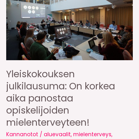
jo
valmiiksi
etuoikeutetuille
–
mutta
sen
ei
tarvitse
Yleiskokouksen
olla
niin
julkilausuma: On korkea
aika panostaa
opiskelijoiden
mielenterveyteen!
Kannanotot
/
aluevaalit
,
mielenterveys
,