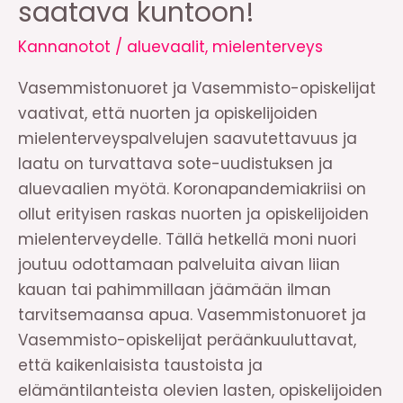
saatava kuntoon!
Kannanotot
/
aluevaalit
,
mielenterveys
Vasemmistonuoret ja Vasemmisto-opiskelijat
vaativat, että nuorten ja opiskelijoiden
mielenterveyspalvelujen saavutettavuus ja
laatu on turvattava sote-uudistuksen ja
aluevaalien myötä. Koronapandemiakriisi on
ollut erityisen raskas nuorten ja opiskelijoiden
mielenterveydelle. Tällä hetkellä moni nuori
joutuu odottamaan palveluita aivan liian
kauan tai pahimmillaan jäämään ilman
tarvitsemaansa apua. Vasemmistonuoret ja
Vasemmisto-opiskelijat peräänkuuluttavat,
että kaikenlaisista taustoista ja
elämäntilanteista olevien lasten, opiskelijoiden