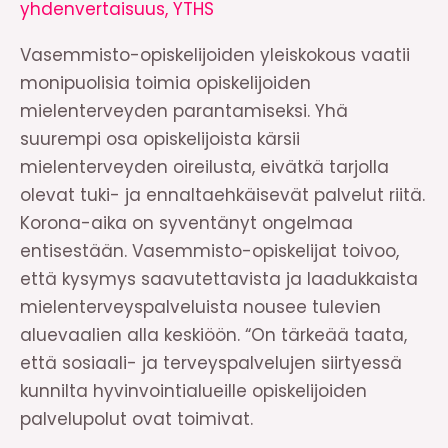
yhdenvertaisuus
,
YTHS
Vasemmisto-opiskelijoiden yleiskokous vaatii
monipuolisia toimia opiskelijoiden
mielenterveyden parantamiseksi. Yhä
suurempi osa opiskelijoista kärsii
mielenterveyden oireilusta, eivätkä tarjolla
olevat tuki- ja ennaltaehkäisevät palvelut riitä.
Korona-aika on syventänyt ongelmaa
entisestään. Vasemmisto-opiskelijat toivoo,
että kysymys saavutettavista ja laadukkaista
mielenterveyspalveluista nousee tulevien
aluevaalien alla keskiöön. “On tärkeää taata,
että sosiaali- ja terveyspalvelujen siirtyessä
kunnilta hyvinvointialueille opiskelijoiden
palvelupolut ovat toimivat.