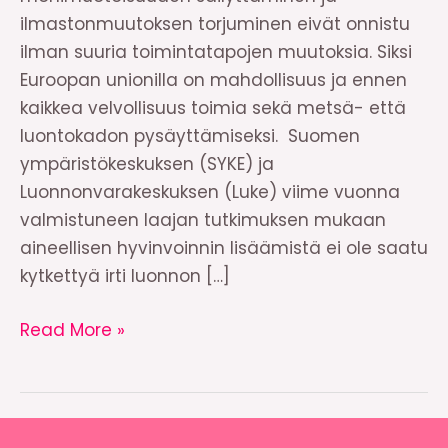
ilmastonmuutoksen torjuminen eivät onnistu
ilman suuria toimintatapojen muutoksia. Siksi
Euroopan unionilla on mahdollisuus ja ennen
kaikkea velvollisuus toimia sekä metsä- että
luontokadon pysäyttämiseksi. Suomen
ympäristökeskuksen (SYKE) ja
Luonnonvarakeskuksen (Luke) viime vuonna
valmistuneen laajan tutkimuksen mukaan
aineellisen hyvinvoinnin lisäämistä ei ole saatu
kytkettyä irti luonnon […]
Vasemmistonuoret
Read More »
ja
Vasemmisto-
opiskelijat:
Metsät