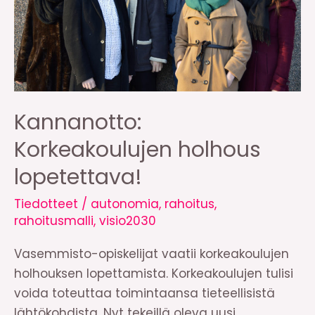
Kannanotto:
Korkeakoulujen holhous
lopetettava!
Tiedotteet
/
autonomia
,
rahoitus
,
rahoitusmalli
,
visio2030
Vasemmisto-opiskelijat vaatii korkeakoulujen
holhouksen lopettamista. Korkeakoulujen tulisi
voida toteuttaa toimintaansa tieteellisistä
lähtökohdista. Nyt tekeillä oleva uusi