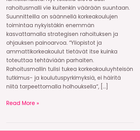
rahoitusmalli vie kuitenkin väärään suuntaan.
Suunnitteilla on säännellä korkeakoulujen
toimintaa nykyistäkin enemmän
kasvattamalla strategisen rahoituksen ja
ohjauksen painoarvoa. “Yliopistot ja
ammattikorkeakoulut tietävät itse kuinka
toteuttaa tehtäviään parhaiten.
Rahoitusmallin tulisi tukea korkeakouluyhteisön
tutkimus- ja koulutuspyrkimyksiä, ei häiritä
niitä tarpeettomalla holhouksella“, […]
Kannanotto:
Read More »
Korkeakoulujen
holhous
lopetettava!