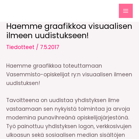
Siirry
sisältöön
MAI
Haemme graafikkoa visuaalisen
MEN
ilmeen uudistukseen!
Tiedotteet
/
7.5.2017
Haemme graafikkoa toteuttamaan
Vasemmisto-opiskelijat ry:n visuaalisen ilmeen
uudistuksen!
Tavoitteena on uudistaa yhdistyksen ilme
vastaamaan sen nykyistä toimintaa ja arvoja
modernina punavihreänä opiskelijajärjestönä.
Työ painottuu yhdistyksen logon, verkkosivujen
ulkoasun sekä sosiaalisen median sisältöjen