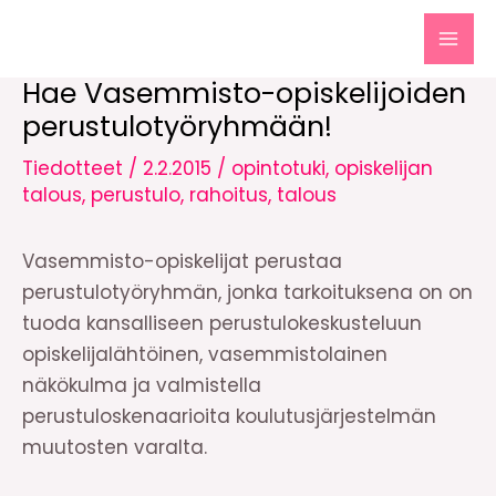
Siirry
sisältöön
MAI
Hae Vasemmisto-opiskelijoiden
MEN
perustulotyöryhmään!
Tiedotteet
/
2.2.2015
/
opintotuki
,
opiskelijan
talous
,
perustulo
,
rahoitus
,
talous
Vasemmisto-opiskelijat perustaa
perustulotyöryhmän, jonka tarkoituksena on on
tuoda kansalliseen perustulokeskusteluun
opiskelijalähtöinen, vasemmistolainen
näkökulma ja valmistella
perustuloskenaarioita koulutusjärjestelmän
muutosten varalta.