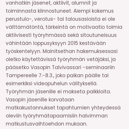
vanhatkin jäsenet, aktiivit, alumnit ja
toiminnasta kiinnostuneet. Aiempi kokemus
perustulo-, verotus- tai talousasioista ei ole
välttämätöntä, tärkeintä on motivaatio toimia
aktiivisesti työryhmässä sekä sitoutuneisuus
vähintään loppusyksyyn 2015 kestävään
työskentelyyn. Mainitsethan hakemuksessasi
oletko käytettävissä työryhmän vetäjäksi, ja
pääsetko Vasopin Talvivassari -seminaariin
Tampereelle 7.-8.3., joko paikan päälle tai
esimerkiksi videopuhelun välityksellä.
Työryhmän jäsenille ei makseta palkkioita.
Vasopin jäsenille korvataan
matkakustannukset tapahtumien yhteydessä
oleviin työryhmätapaamisiin halvimman
matkustusvaihtoehdon mukaan.