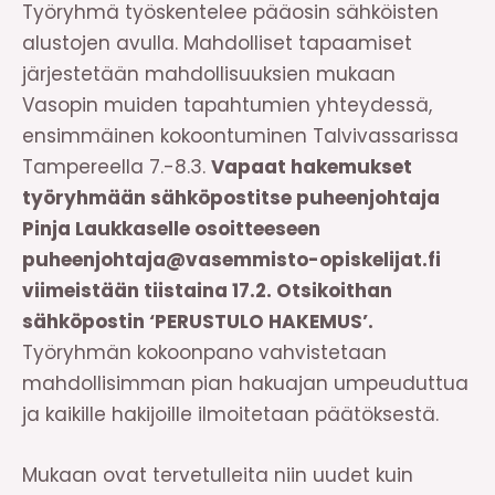
Työryhmä työskentelee pääosin sähköisten
alustojen avulla. Mahdolliset tapaamiset
järjestetään mahdollisuuksien mukaan
Vasopin muiden tapahtumien yhteydessä,
ensimmäinen kokoontuminen Talvivassarissa
Tampereella 7.-8.3.
Vapaat hakemukset
työryhmään sähköpostitse puheenjohtaja
Pinja Laukkaselle osoitteeseen
puheenjohtaja@vasemmisto-opiskelijat.fi
viimeistään tiistaina 17.2. Otsikoithan
sähköpostin ‘PERUSTULO HAKEMUS’.
Työryhmän kokoonpano vahvistetaan
mahdollisimman pian hakuajan umpeuduttua
ja kaikille hakijoille ilmoitetaan päätöksestä.
Mukaan ovat tervetulleita niin uudet kuin