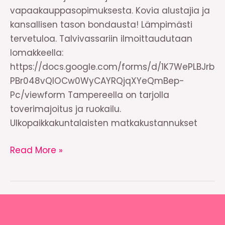
vapaakauppasopimuksesta. Kovia alustajia ja
kansallisen tason bondausta! Lämpimästi
tervetuloa. Talvivassariin ilmoittaudutaan
lomakkeella:
https://docs.google.com/forms/d/1K7WePLBJrb
PBr048vQIOCw0WyCAYRQjqXYeQmBep-
Pc/viewform Tampereella on tarjolla
toverimajoitus ja ruokailu.
Ulkopaikkakuntalaisten matkakustannukset
Talvivassari
Read More »
2015
–
ilmoittaudu
mukaan