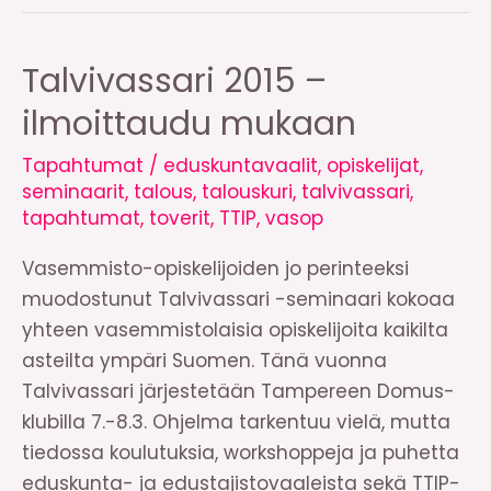
Talvivassari 2015 –
ilmoittaudu mukaan
Tapahtumat
/
eduskuntavaalit
,
opiskelijat
,
seminaarit
,
talous
,
talouskuri
,
talvivassari
,
tapahtumat
,
toverit
,
TTIP
,
vasop
Vasemmisto-opiskelijoiden jo perinteeksi
muodostunut Talvivassari -seminaari kokoaa
yhteen vasemmistolaisia opiskelijoita kaikilta
asteilta ympäri Suomen. Tänä vuonna
Talvivassari järjestetään Tampereen Domus-
klubilla 7.-8.3. Ohjelma tarkentuu vielä, mutta
tiedossa koulutuksia, workshoppeja ja puhetta
eduskunta- ja edustajistovaaleista sekä TTIP-