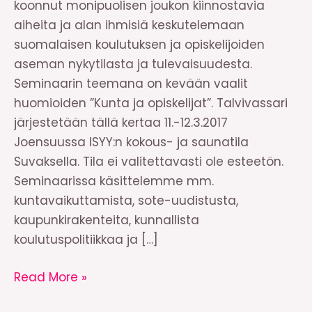
koonnut monipuolisen joukon kiinnostavia
aiheita ja alan ihmisiä keskutelemaan
suomalaisen koulutuksen ja opiskelijoiden
aseman nykytilasta ja tulevaisuudesta.
Seminaarin teemana on kevään vaalit
huomioiden ”Kunta ja opiskelijat”. Talvivassari
järjestetään tällä kertaa 11.-12.3.2017
Joensuussa ISYY:n kokous- ja saunatila
Suvaksella. Tila ei valitettavasti ole esteetön.
Seminaarissa käsittelemme mm.
kuntavaikuttamista, sote-uudistusta,
kaupunkirakenteita, kunnallista
koulutuspolitiikkaa ja […]
Talvivassari
Read More »
2017!