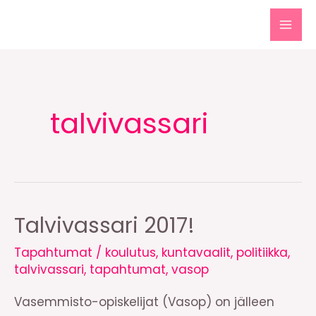
Siirry
sisältöön
MAI
MEN
talvivassari
Talvivassari 2017!
Tapahtumat
/
koulutus
,
kuntavaalit
,
politiikka
,
talvivassari
,
tapahtumat
,
vasop
Vasemmisto-opiskelijat (Vasop) on jälleen